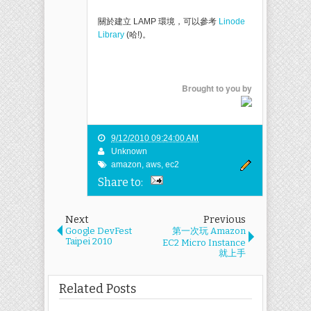
關於建立 LAMP 環境，可以參考
Linode
Library
(哈!)。
Brought to you by
9/12/2010 09:24:00 AM
Unknown
amazon
,
aws
,
ec2
Share to:
Next
Previous
Google DevFest
第一次玩 Amazon
Taipei 2010
EC2 Micro Instance
就上手
Related Posts