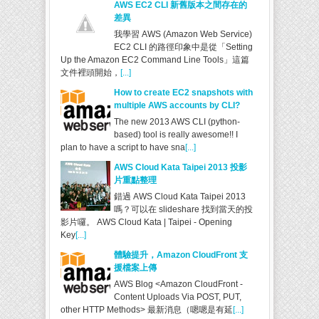
AWS EC2 CLI 新舊版本之間存在的
差異
我學習 AWS (Amazon Web Service)
EC2 CLI 的路徑印象中是從「Setting
Up the Amazon EC2 Command Line Tools」這篇
文件裡頭開始，
[...]
How to create EC2 snapshots with
multiple AWS accounts by CLI?
The new 2013 AWS CLI (python-
based) tool is really awesome!! I
plan to have a script to have sna
[...]
AWS Cloud Kata Taipei 2013 投影
片重點整理
錯過 AWS Cloud Kata Taipei 2013
嗎？可以在 slideshare 找到當天的投
影片囉。 AWS Cloud Kata | Taipei - Opening
Key
[...]
體驗提升，Amazon CloudFront 支
援檔案上傳
AWS Blog <Amazon CloudFront -
Content Uploads Via POST, PUT,
other HTTP Methods> 最新消息（嗯嗯是有延
[...]