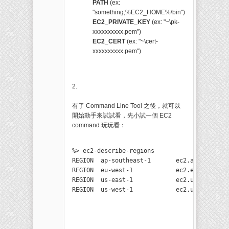
PATH
(ex:
"something;%EC2_HOME%\bin")
EC2_PRIVATE_KEY
(ex: "~\pk-
xxxxxxxxxx.pem")
EC2_CERT
(ex: "~\cert-
xxxxxxxxxx.pem")
2.
有了 Command Line Tool 之後，就可以
開始動手來試試看，先小試一個 EC2
command 玩玩看：
%> ec2-describe-regions

REGION  ap-southeast-1       ec2.ap-southeas
REGION  eu-west-1            ec2.eu-west-1.a
REGION  us-east-1            ec2.us-east-1.a
REGION  us-west-1            ec2.us-west-1.