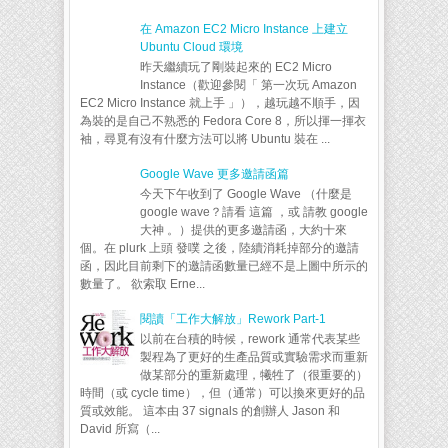
在 Amazon EC2 Micro Instance 上建立
Ubuntu Cloud 環境
昨天繼續玩了剛裝起來的 EC2 Micro
Instance（歡迎參閱「 第一次玩 Amazon
EC2 Micro Instance 就上手 」），越玩越不順手，因
為裝的是自己不熟悉的 Fedora Core 8，所以揮一揮衣
袖，尋覓有沒有什麼方法可以將 Ubuntu 裝在 ...
Google Wave 更多邀請函篇
今天下午收到了 Google Wave （什麼是
google wave？請看 這篇 ，或 請教 google
大神 。）提供的更多邀請函，大約十來
個。在 plurk 上頭 發噗 之後，陸續消耗掉部分的邀請
函，因此目前剩下的邀請函數量已經不是上圖中所示的
數量了。 欲索取 Erne...
閱讀「工作大解放」Rework Part-1
以前在台積的時候，rework 通常代表某些
製程為了更好的生產品質或實驗需求而重新
做某部分的重新處理，犧牲了（很重要的）
時間（或 cycle time），但（通常）可以換來更好的品
質或效能。 這本由 37 signals 的創辦人 Jason 和
David 所寫（...