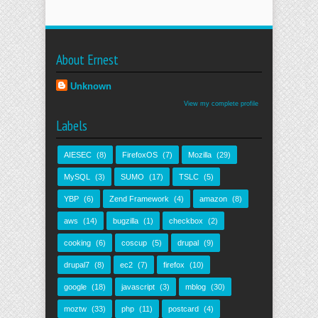
About Ernest
Unknown
View my complete profile
Labels
AIESEC
(8)
FirefoxOS
(7)
Mozilla
(29)
MySQL
(3)
SUMO
(17)
TSLC
(5)
YBP
(6)
Zend Framework
(4)
amazon
(8)
aws
(14)
bugzilla
(1)
checkbox
(2)
cooking
(6)
coscup
(5)
drupal
(9)
drupal7
(8)
ec2
(7)
firefox
(10)
google
(18)
javascript
(3)
mblog
(30)
moztw
(33)
php
(11)
postcard
(4)