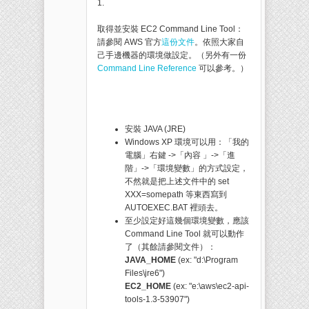
1.
取得並安裝 EC2 Command Line Tool：
請參閱 AWS 官方
這份文件
。依照大家自
己手邊機器的環境做設定。（另外有一份
Command Line Reference
可以參考。）
安裝 JAVA (JRE)
Windows XP 環境可以用：「我的
電腦」右鍵 ->「內容 」->「進
階」->「環境變數」的方式設定，
不然就是把上述文件中的 set
XXX=somepath 等東西寫到
AUTOEXEC.BAT 裡頭去。
至少設定好這幾個環境變數，應該
Command Line Tool 就可以動作
了（其餘請參閱文件）：
JAVA_HOME
(ex: "d:\Program
Files\jre6")
EC2_HOME
(ex: "e:\aws\ec2-api-
tools-1.3-53907")