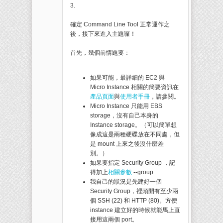
3.
確定 Command Line Tool 正常運作之
後，接下來進入主題囉！
首先，幾個前情題要：
如果可能，最詳細的 EC2 與
Micro Instance 相關的簡要資訊在
產品頁面
與
使用者手冊
，請參閱。
Micro Instance 只能用 EBS
storage，沒有自己本身的
Instance storage。（可以簡單想
像成這是兩種硬碟放在不同處，但
是 mount 上來之後沒什麼差
別。）
如果要指定 Security Group ，記
得加上
相關參數
--group
我自己的狀況是先建好一個
Security Group，裡頭開有至少兩
個 SSH (22) 和 HTTP (80)。方便
instance 建立好的時候就能馬上直
接用這兩個 port。