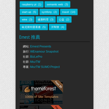
raspberry pi
(1)
semantic web
(3)
start-up
(5)
symfony
(2)
travel
(14)
wine
(3)
健康料理
(3)
公益
(2)
歐尼斯特愛看書
(5)
洋幫辦
(4)
Ernest 推薦
網站:
Ernest Presents
旅行:
WEnamour Snapshot
社群:
BizLePro
社群:
MozTW
專案:
MozTW SUMO Project