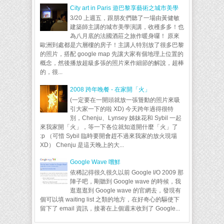
City art in Paris 遊巴黎享藝術之城市美學
3/20 上週五，跟朋友們聽了一場由黃健敏
建築師主講的城市美學演講，收穫多多！也
為八月底的法國酒莊之旅作暖身囉！ 原來
歐洲到處都是六層樓的房子！主講人特別放了很多巴黎
的照片，搭配 google map 先讓大家有個地理上位置的
概念，然後播放超級多張的照片來作細節的解說，超棒
的，很...
2008 跨年晚餐 - 在家開「火」
(一定要在一開頭就放一張聳動的照片來吸
引大家一下的啦 XD) 今天跨年過得很特
別，Chenju、Lynsey 姊妹花和 Sybil 一起
來我家開「火」，等一下各位就知道開什麼「火」了
:p （可惜 Sybil 臨時要開會趕不過來我家的放火現場
XD） Chenju 是這天晚上的大...
Google Wave 嚐鮮
依稀記得很久很久以前 Google I/O 2009 那
陣子吧，剛聽到 Google wave 的時候，我
逛逛逛到 Google wave 的官網去，發現有
個可以填 waiting list 之類的地方，在好奇心的驅使下
留下了 email 資訊，接著在上個週末收到了 Google...