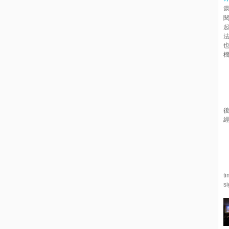
起
機.
經
t
s