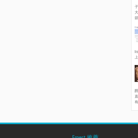
子
節
l
上
爵
有
s
Ernest 推薦