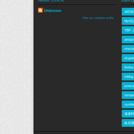
Unknown
AIESE
View my complete profile
MySQ
YBP
amazo
check
drupal
firefox
mblog
postca
seman
symfo
健康
歐尼