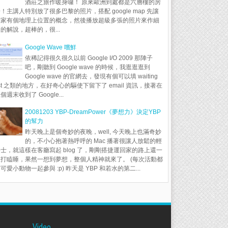
酒莊之旅作暖身囉！ 原來歐洲到處都是六層樓的房
！主講人特別放了很多巴黎的照片，搭配 google map 先讓
大家有個地理上位置的概念，然後播放超級多張的照片來作細
的解說，超棒的，很...
Google Wave 嚐鮮
依稀記得很久很久以前 Google I/O 2009 那陣子
吧，剛聽到 Google wave 的時候，我逛逛逛到
Google wave 的官網去，發現有個可以填 waiting
ist 之類的地方，在好奇心的驅使下留下了 email 資訊，接著在
個週末收到了 Google...
20081203 YBP-DreamPower《夢想力》決定YBP
的幫力
昨天晚上是個奇妙的夜晚，well, 今天晚上也滿奇妙
的，不小心抱著熱呼呼的 Mac 播著很讓人放鬆的輕
士，就這樣在客廳寫起 blog 了，剛剛搭捷運回家的路上還一
直打瞌睡，果然一想到夢想，整個人精神就來了。 (每次活動都
可愛小動物一起參與 :p) 昨天是 YBP 和若水的第二...
Video