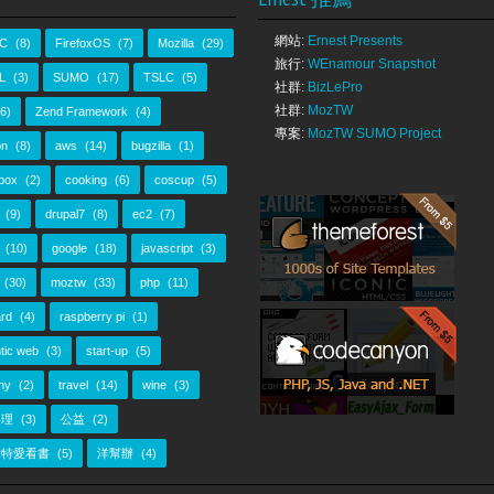
網站:
Ernest Presents
C
(8)
FirefoxOS
(7)
Mozilla
(29)
旅行:
WEnamour Snapshot
L
(3)
SUMO
(17)
TSLC
(5)
社群:
BizLePro
社群:
MozTW
(6)
Zend Framework
(4)
專案:
MozTW SUMO Project
n
(8)
aws
(14)
bugzilla
(1)
box
(2)
cooking
(6)
coscup
(5)
(9)
drupal7
(8)
ec2
(7)
(10)
google
(18)
javascript
(3)
(30)
moztw
(33)
php
(11)
rd
(4)
raspberry pi
(1)
tic web
(3)
start-up
(5)
ny
(2)
travel
(14)
wine
(3)
料理
(3)
公益
(2)
斯特愛看書
(5)
洋幫辦
(4)