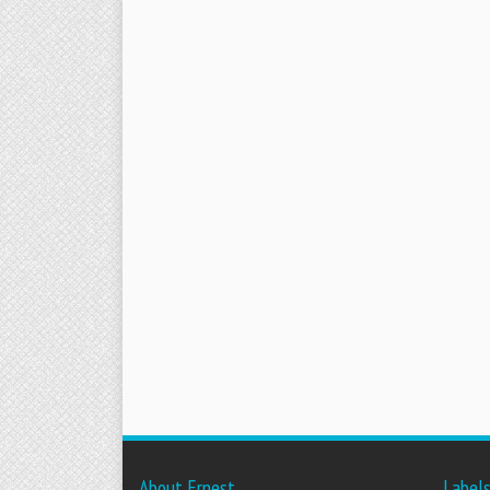
About Ernest
Label