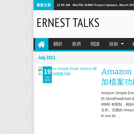
最新文章
11:59 AM
MozTW, SUMO Project Updates, March 20
ERNEST TALKS
關於
廚房
閱讀
技術
July 2011
Amazon 
19
Jul
加檔案功
2011
Amazon Simpl
的 SendRawEma
MIME 有限制，例
文件。完整的 Amazon
to you by …