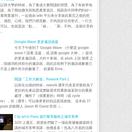
還記得大學的時候，為了養成大量閱讀的習慣、為了有效率地
閱讀、為了開始擴充與熟悉產業資訊，我跟高中同學們約好一
看商業週刊，一起藉由 wiki 平台來分享彼此看完之後的想
法、感想、心得。我們只標頁數、不拘泥於任何形式，一行文
也可以。也就是說「點」、「線」、「面」不拘。 這個分享的
..
Google Wave 更多邀請函篇
今天下午收到了 Google Wave （什麼是 google
wave？請看 這篇 ，或 請教 google 大神 。）提供
的更多邀請函，大約十來個。在 plurk 上頭 發噗 之
後，陸續消耗掉部分的邀請函，因此目前剩下的邀請函數量已
不是上圖中所示的數量了。 欲索取 Erne...
閱讀「工作大解放」Rework Part-1
以前在台積的時候，rework 通常代表某些製程為了
更好的生產品質或實驗需求而重新做某部分的重新
處理，犧牲了（很重要的）時間（或 cycle
ime），但（通常）可以換來更好的品質或效能。 這本由 37
ignals 的創辦人 Jason 和 David 所寫（...
City art in Paris 遊巴黎享藝術之城市美學
3/20 上週五，跟朋友們聽了一場由黃健敏建築師主
講的城市美學演講，收穫多多！也為八月底的法國