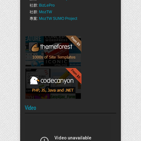
社群:
BizLePro
社群:
MozTW
專案:
MozTW SUMO Project
Video