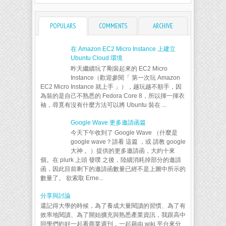
POPULARS
COMMENTS
ARCHIVE
在 Amazon EC2 Micro Instance 上建立
Ubuntu Cloud 環境
昨天繼續玩了剛裝起來的 EC2 Micro
Instance（歡迎參閱「 第一次玩 Amazon
EC2 Micro Instance 就上手 」），越玩越不順手，因
為裝的是自己不熟悉的 Fedora Core 8，所以揮一揮衣
袖，尋覓有沒有什麼方法可以將 Ubuntu 裝在 ...
Google Wave 更多邀請函篇
今天下午收到了 Google Wave （什麼是
google wave？請看 這篇 ，或 請教 google
大神 。）提供的更多邀請函，大約十來
個。在 plurk 上頭 發噗 之後，陸續消耗掉部分的邀請
函，因此目前剩下的邀請函數量已經不是上圖中所示的
數量了。 欲索取 Erne...
分享與討論
還記得大學的時候，為了養成大量閱讀的習慣、為了有
效率地閱讀、為了開始擴充與熟悉產業資訊，我跟高中
同學們約好一起看商業週刊，一起藉由 wiki 平台來分