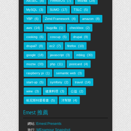
AIESEC
(8)
FirefoxOS
(7)
Mozilla
(29)
MySQL
(3)
SUMO
(17)
TSLC
(5)
YBP
(6)
Zend Framework
(4)
amazon
(8)
aws
(14)
bugzilla
(1)
checkbox
(2)
cooking
(6)
coscup
(5)
drupal
(9)
drupal7
(8)
ec2
(7)
firefox
(10)
google
(18)
javascript
(3)
mblog
(30)
moztw
(33)
php
(11)
postcard
(4)
raspberry pi
(1)
semantic web
(3)
start-up
(5)
symfony
(2)
travel
(14)
wine
(3)
健康料理
(3)
公益
(2)
歐尼斯特愛看書
(5)
洋幫辦
(4)
Ernest 推薦
網站:
Ernest Presents
旅行:
WEnamour Snapshot