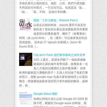
享彼此看完之後的想法、感想、心得。我們只標頁數、
不拘泥於任何形式，一行文也可以。也就是說「點」、
「線」、「面」不拘。 這個分享的機...
閱讀「工作大解放」Rework Part-1
以前在台積的時候，rework 通常代表某些
製程為了更好的生產品質或實驗需求而重新
做某部分的重新處理，犧牲了（很重要的）
時間（或 cycle time），但（通常）可以換來更好的品
質或效能。 這本由 37 signals 的創辦人 Jason 和
David 所寫（...
City art in Paris 遊巴黎享藝術之城市美學
3/20 上週五，跟朋友們聽了一場由黃健敏
建築師主講的城市美學演講，收穫多多！也
為八月底的法國酒莊之旅作暖身囉！ 原來
歐洲到處都是六層樓的房子！主講人特別放了很多巴黎
的照片，搭配 google map 先讓大家有個地理上位置的
概念，然後播放超級多張的照片來作細節的解說，超棒
的，很...
Google Wave 嚐鮮
依稀記得很久很久以前 Google I/O 2009 那
陣子吧，剛聽到 Google wave 的時候，我