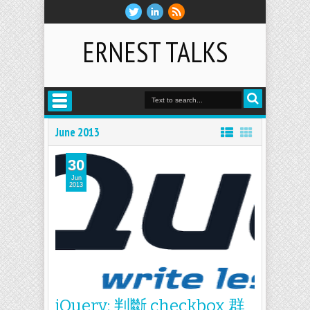
ERNEST TALKS
June 2013
30
Jun
2013
jQuery: 判斷 checkbox 群