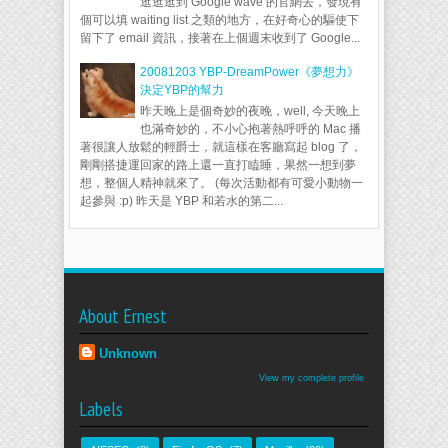
逛逛逛到 Google wave 的官網去，發現有
個可以填 waiting list 之類的地方，在好奇心的驅使下
留下了 email 資訊，接著在上個週末收到了 Google...
20081203 YBP-DreamPower《夢想力》
決定YBP的幫力
昨天晚上是個奇妙的夜晚，well, 今天晚上
也滿奇妙的，不小心抱著熱呼呼的 Mac 播
著很讓人放鬆的輕爵士，就這樣在客廳寫起 blog 了，
剛剛搭捷運回家的路上還一直打瞌睡，果然一想到夢
想，整個人精神就來了。 (每次活動都有可愛小動物一
起參與 :p) 昨天是 YBP 和若水的第二...
About Ernest
Unknown
View my complete profile
Labels