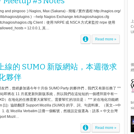
 Meetup #5 Notes
eng and pingooo :) Nagios, Max (Sakana) - 簡報 / 實作過程 http://nagios.org/
r/lib/nagios/plugins ) --help Nagios Exchange /etc/nagios/nagios.cfg
上
/etc/nagios/nagios.cfg Client：使用 NRPE 或 NSCA 方式來監控 nrpe 使用
C
lowed_hosts = 12.0.0.1, 其…
U
Read more »
上線的 SUMO 新版網站，本週徵求
經
化夥伴
朋友們，曾經參加過今年十月份 SUMO Party 的夥伴們，我們又有新任務了 ^^
網站即將在 11 月底更新到新版系統，所以我們在這短短的一個禮拜當中有一
D）在地化的任務需要大家幫忙。需要幫忙的項目是： *** 於在地化功能網
t
batim [1]）協助翻譯 Support Mozilla (SUMO) 的字、詞、句資料庫。（英文-->中
s
 1. 在 Mozilla Verbatim 註冊一個帳號，然後設定值選為：語系 = 中文台灣
ort Mozil…
Read more »