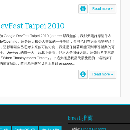
Read more »
evFest Taipei 2010
ogle DevFest Taipei 2010 :)othree 幫我拍的，我那天剛好穿這件衣
note/Opening。這是這天很令人興奮的一件事情，台灣也列在這個清單裡頭了
system，這影響著自己思考未來的可能方向，我還是保留著可能回到半導體業的可
。DevFest 的前一天，台北下著雨，但這天是個好天氣。這張照片本來是
en Timothy meets Timothy」 :p這大概是我當天最受用的一場演講了，
文解說，超容易理解的 :)早上看到 pingooo…
Read more »
s
Ernest 推薦
網站:
Ernest Presents
C
(8)
FirefoxOS
(7)
Mozilla
(29)