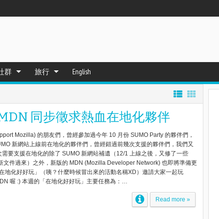
社群
旅行
English
+ MDN 同步徵求熱血在地化夥伴
pport Mozilla) 的朋友們，曾經參加過今年 10 月份 SUMO Party 的夥伴們，
 SUMO 新網站上線前在地化的夥伴們，曾經錯過前幾次支援的夥伴們，我們又
一次需要支援在地化的除了 SUMO 新網站補遺（12/1 上線之後，又修了一些
過來）之外，新版的 MDN (Mozilla Developer Network) 也即將準備更
在地化好好玩」（咦？什麼時候冒出來的活動名稱XD）邀請大家一起玩
MDN 喔 :) 本週的「在地化好好玩」主要任務為：…
Read more »