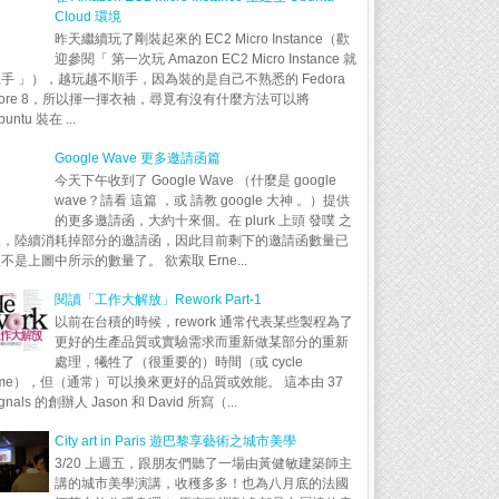
Cloud 環境
昨天繼續玩了剛裝起來的 EC2 Micro Instance（歡
迎參閱「 第一次玩 Amazon EC2 Micro Instance 就
手 」），越玩越不順手，因為裝的是自己不熟悉的 Fedora
ore 8，所以揮一揮衣袖，尋覓有沒有什麼方法可以將
buntu 裝在 ...
Google Wave 更多邀請函篇
今天下午收到了 Google Wave （什麼是 google
wave？請看 這篇 ，或 請教 google 大神 。）提供
的更多邀請函，大約十來個。在 plurk 上頭 發噗 之
後，陸續消耗掉部分的邀請函，因此目前剩下的邀請函數量已
不是上圖中所示的數量了。 欲索取 Erne...
閱讀「工作大解放」Rework Part-1
以前在台積的時候，rework 通常代表某些製程為了
更好的生產品質或實驗需求而重新做某部分的重新
處理，犧牲了（很重要的）時間（或 cycle
ime），但（通常）可以換來更好的品質或效能。 這本由 37
ignals 的創辦人 Jason 和 David 所寫（...
City art in Paris 遊巴黎享藝術之城市美學
3/20 上週五，跟朋友們聽了一場由黃健敏建築師主
講的城市美學演講，收穫多多！也為八月底的法國