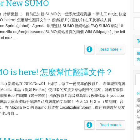
r New SUMO
續更新...） 目前已知新 SUMO 的一些系統流程資訊： 新志工 (中文, 快速
MO is here! 怎麼幫忙翻譯文件？ (動態影片) (投影片) 志工及審核人員
zation Sprint (global) - Agenda 常用連結 SUMO 新網站的 FAQ SUMO 網站 UI
.mozilla.org/projects/sumo/ SUMO 網站首頁的兩個 Wiki Wikipage 1, the left
pport.moz…
Read more »
頂
MO is here! 怎麼幫忙翻譯文件？
 Mozilla) 新網站在 2010/Dev/01 上線了，做了一份簡單的投影片，希望能讓有興
ozilla 產品（例如 Firefox）使用者的支援文章做翻譯的朋友，能夠有個快
謝 Bob 在瞬間（幾乎瞬間）搭配投影片錄音成為影片教學檔放上 youtube
) 邀請大家直接動手翻譯自己有興趣的文章喔！ 今天 12 月 2 日（星期四）台
00。在 Mozilla IRC 的 #sumo 頻道有 Localization Sprint，歡迎有興趣的朋友
起
可以各自…
Read more »
機.