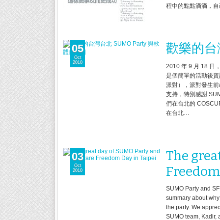
程中的點點滴滴，自
歡樂的台灣
05
Oct
2010
2010 年 9 月 18 
是個簡單的活動後資訊
派對），派對發生前/
支持，特別感謝 SUMO 團
們在台北的 COSCUP/
在台北…
The grea
03
Oct
Freedom 
2010
SUMO Party and SFD 
summary about why a
the party. We apprec
SUMO team, Kadir,