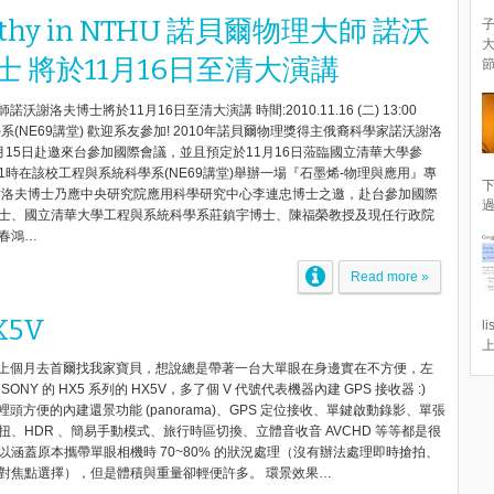
rthy in NTHU 諾貝爾物理大師 諾沃
子
 將於11月16日至清大演講
節
諾沃謝洛夫博士將於11月16日至清大演講 時間:2010.11.16 (二) 13:00
系(NE69講堂) 歡迎系友參加! 2010年諾貝爾物理獎得主俄裔科學家諾沃謝洛
1月15日赴邀來台參加國際會議，並且預定於11月16日蒞臨國立清華大學參
時在該校工程與系統科學系(NE69講堂)舉辦一場『石墨烯-物理與應用』專
下
謝洛夫博士乃應中央研究院應用科學研究中心李連忠博士之邀，赴台參加國際
過
士、國立清華大學工程與系統科學系莊鎮宇博士、陳福榮教授及現任行政院
春鴻…
Read more »
X5V
l
上
 thanks!) 上個月去首爾找我家寶貝，想說總是帶著一台大單眼在身邊實在不方便，左
NY 的 HX5 系列的 HX5V，多了個 V 代號代表機器內建 GPS 接收器 :)
hanks!) 裡頭方便的內建還景功能 (panorama)、GPS 定位接收、單鍵啟動錄影、單張
、HDR 、簡易手動模式、旅行時區切換、立體音收音 AVCHD 等等都是很
以涵蓋原本攜帶單眼相機時 70~80% 的狀況處理（沒有辦法處理即時搶拍、
對焦點選擇），但是體積與重量卻輕便許多。 環景效果…