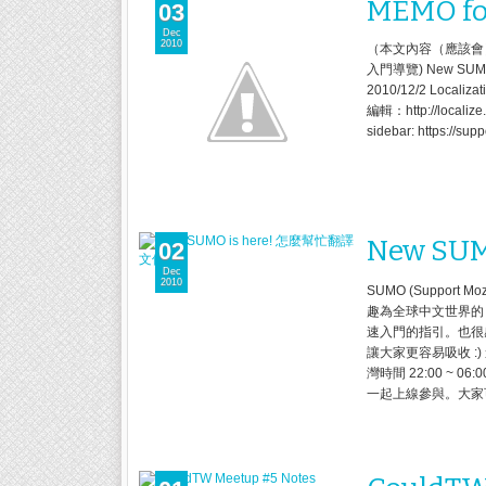
MEMO fo
03
Dec
2010
（本文內容（應該會）持
入門導覽) New SU
2010/12/2 Locali
編輯：http://localize
sidebar: https://su
New SU
02
Dec
2010
SUMO (Support
趣為全球中文世界的 M
速入門的指引。也很感
讓大家更容易吸收 :
灣時間 22:00 ~ 06:
一起上線參與。大家