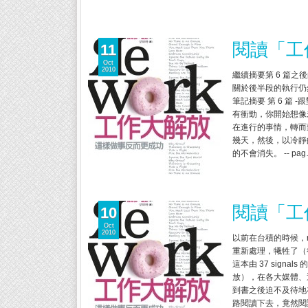
閱讀「工作
11
Oct
2010
繼續摘要第 6 篇
關於後半段的執行仍
筆記摘要 第 6 篇 
有衝勁，你開始想像
在進行的事情，轉而致
幾天，然後，以冷靜的
的不會消失。 -- pa
閱讀「工作大
10
Oct
2010
以前在台積的時候，
重新處理，犧牲了（很
這本由 37 signal
放），在各大媒體、
到書之後迫不及待地
路閱讀下去，竟然閱