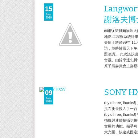
Langwo
15
Nov
謝洛夫博士
2010
(轉貼) 諾貝爾物理大師
地點:工程與系統科學
夫博士將於99年 1
訪，並將於當天下午1
題演講。 此次諾沃
會議。由於李連忠博
原子能委員會主委蔡
SONY H
09
Nov
2010
(by othree,
挑右挑最後入手一台 SO
(by othree, t
拍攝與連續拍攝切換扭
實用的功能。幾乎可
大光圈、快速或固定