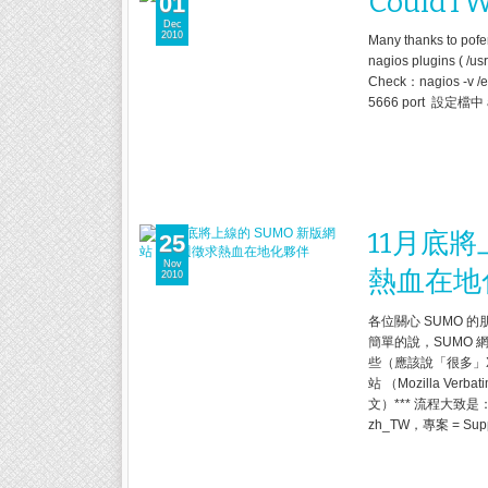
CouldTW
01
Dec
2010
Many thanks to pof
nagios plugins ( /us
Check：nagios -v 
5666 port 設定檔中 al
11月底將
25
Nov
熱血在地
2010
各位關心 SUMO 的
簡單的說，SUMO 
些（應該說「很多」X
站 （Mozilla Ver
文）*** 流程大致是：
zh_TW，專案 = Supp