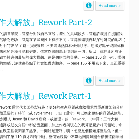
Read more »
大解放」Rework Part-2
之後的讀書筆記，這部分對我自己來說，產生的共鳴較少，這也許就是在提醒我
然缺乏經驗、或是在某些屬性上有所不同，這是該繼續自我探討研究的地方 :)
-跟對手鬥智 第 7 篇 - 演變發展 不要混淆熱忱和優先順序。想出好點子能讓你很
未來的各種可能和好處。你當然很想馬上得到這一切，所以，你停止所有正
力於這個最新的偉大構想。這是個錯誤的舉動。 -- page.156 寫下來，擱個
頭腦，評估這些點子的實際優先順序。 -- page.156 不用寫下來。真正重要
g…
Read more »
解放」Rework Part-1
rework 通常代表某些製程為了更好的生產品質或實驗需求而重新做某部分的
重要的）時間（或 cycle time），但（通常）可以換來更好的品質或效能。
s 的創辦人 Jason 和 David 所寫（或整理）的 「rework」（中譯：工作大解
通路或朋友介紹中都佔盡版面，加上作者與現在的我算是屬於相同領域，拿
在臥室裡就閱讀了起來。一開始是驚呼，咦？怎麼是個極短篇整理集？但一
讀到了第 110 頁才稍有中斷，整個過程當中不斷地回憶離開台積後這兩年過