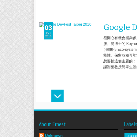
Google D
03
Oct
2010
很開心有機會能夠參加 Go
服。簡博士的 Key
:)很關心 Eco-
能性。保留各種可能性
想要拍這個主題的：「Wh
謝謝葉教授簡單生動的圖
About Ernest
Label
Unknown
AIESE