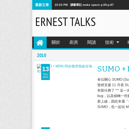
最新文章
10:23 PM
讀書筆記 make space p.65-p.87
ERNEST TALKS
關於
廚房
閱讀
技術
2010
SUMO 
13
Dec
2010
各位關心 SUMO (Su
曾經支援 11 月底
有新任務了 ^^ 這
bug，以及移轉一些新文件
新上線，因此本週「
SUMO，也一起玩 