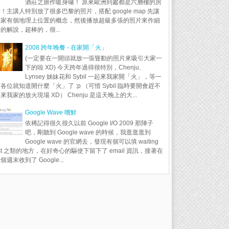
酒莊之旅作暖身囉！ 原來歐洲到處都是六層樓的房
！主講人特別放了很多巴黎的照片，搭配 google map 先讓
大家有個地理上位置的概念，然後播放超級多張的照片來作細
的解說，超棒的，很...
2008 跨年晚餐 - 在家開「火」
(一定要在一開頭就放一張聳動的照片來吸引大家一
下的啦 XD) 今天跨年過得很特別，Chenju、
Lynsey 姊妹花和 Sybil 一起來我家開「火」，等一
各位就知道開什麼「火」了 :p （可惜 Sybil 臨時要開會趕不
來我家的放火現場 XD） Chenju 是這天晚上的大...
Google Wave 嚐鮮
依稀記得很久很久以前 Google I/O 2009 那陣子
吧，剛聽到 Google wave 的時候，我逛逛逛到
Google wave 的官網去，發現有個可以填 waiting
ist 之類的地方，在好奇心的驅使下留下了 email 資訊，接著在
個週末收到了 Google...