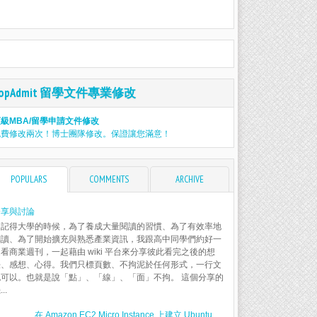
TopAdmit 留學文件專業修改
級MBA/留學申請文件修改
免費修改兩次！博士團隊修改。保證讓您滿意！
POPULARS
COMMENTS
ARCHIVE
分享與討論
還記得大學的時候，為了養成大量閱讀的習慣、為了有效率地
閱讀、為了開始擴充與熟悉產業資訊，我跟高中同學們約好一
看商業週刊，一起藉由 wiki 平台來分享彼此看完之後的想
法、感想、心得。我們只標頁數、不拘泥於任何形式，一行文
也可以。也就是說「點」、「線」、「面」不拘。 這個分享的
..
在 Amazon EC2 Micro Instance 上建立 Ubuntu