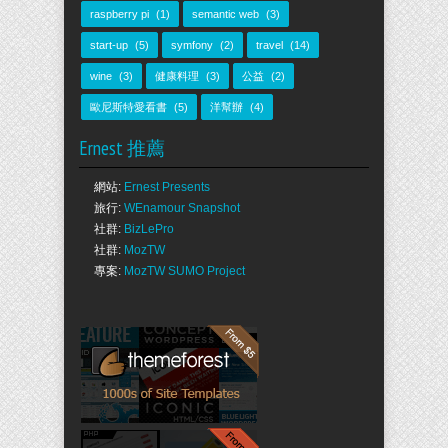
raspberry pi
(1)
semantic web
(3)
start-up
(5)
symfony
(2)
travel
(14)
wine
(3)
健康料理
(3)
公益
(2)
歐尼斯特愛看書
(5)
洋幫辦
(4)
Ernest 推薦
網站:
Ernest Presents
旅行:
WEnamour Snapshot
社群:
BizLePro
社群:
MozTW
專案:
MozTW SUMO Project