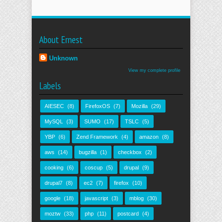
About Ernest
Unknown
View my complete profile
Labels
AIESEC
(8)
FirefoxOS
(7)
Mozilla
(29)
MySQL
(3)
SUMO
(17)
TSLC
(5)
YBP
(6)
Zend Framework
(4)
amazon
(8)
aws
(14)
bugzilla
(1)
checkbox
(2)
cooking
(6)
coscup
(5)
drupal
(9)
drupal7
(8)
ec2
(7)
firefox
(10)
google
(18)
javascript
(3)
mblog
(30)
moztw
(33)
php
(11)
postcard
(4)