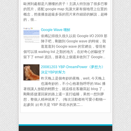
歐洲到處都是六層樓的房子！主講人特別放了很多巴黎
的照片，搭配 google map 先讓大家有個地理上位置的
概念，然後播放超級多張的照片來作細節的解說，超棒
的，很...
Google Wave 嚐鮮
依稀記得很久很久以前 Google I/O 2009 那
陣子吧，剛聽到 Google wave 的時候，我
逛逛逛到 Google wave 的官網去，發現有
個可以填 waiting list 之類的地方，在好奇心的驅使下
留下了 email 資訊，接著在上個週末收到了 Google...
20081203 YBP-DreamPower《夢想力》
決定YBP的幫力
昨天晚上是個奇妙的夜晚，well, 今天晚上
也滿奇妙的，不小心抱著熱呼呼的 Mac 播
著很讓人放鬆的輕爵士，就這樣在客廳寫起 blog 了，
剛剛搭捷運回家的路上還一直打瞌睡，果然一想到夢
想，整個人精神就來了。 (每次活動都有可愛小動物一
起參與 :p) 昨天是 YBP 和若水的第二...