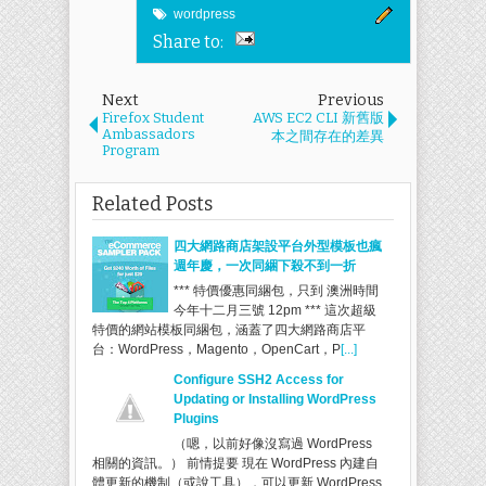
wordpress
Share to:
Next
Previous
Firefox Student
AWS EC2 CLI 新舊版
Ambassadors
本之間存在的差異
Program
Related Posts
四大網路商店架設平台外型模板也瘋
週年慶，一次同綑下殺不到一折
*** 特價優惠同綑包，只到 澳洲時間
今年十二月三號 12pm *** 這次超級
特價的網站模板同綑包，涵蓋了四大網路商店平
台：WordPress，Magento，OpenCart，P
[...]
Configure SSH2 Access for
Updating or Installing WordPress
Plugins
（嗯，以前好像沒寫過 WordPress
相關的資訊。） 前情提要 現在 WordPress 內建自
體更新的機制（或說工具），可以更新 WordPress