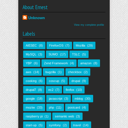
About Ernest
Unknown
View my complete profile
Labels
AIESEC
(8)
FirefoxOS
(7)
Mozilla
(29)
MySQL
(3)
SUMO
(17)
TSLC
(5)
YBP
(6)
Zend Framework
(4)
amazon
(8)
aws
(14)
bugzilla
(1)
checkbox
(2)
cooking
(6)
coscup
(5)
drupal
(9)
drupal7
(8)
ec2
(7)
firefox
(10)
google
(18)
javascript
(3)
mblog
(30)
moztw
(33)
php
(11)
postcard
(4)
raspberry pi
(1)
semantic web
(3)
start-up
(5)
symfony
(2)
travel
(14)