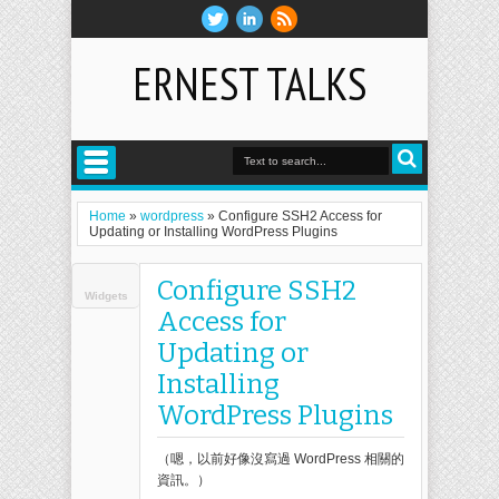
ERNEST TALKS
Home
»
wordpress
»
Configure SSH2 Access for
Updating or Installing WordPress Plugins
Configure SSH2
Widgets
Access for
Updating or
Installing
WordPress Plugins
（嗯，以前好像沒寫過 WordPress 相關的
資訊。）