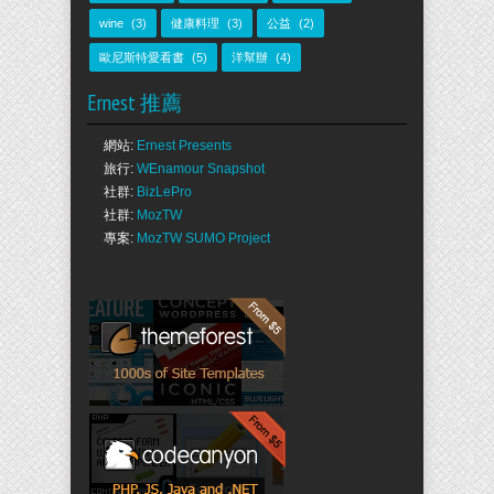
wine
(3)
健康料理
(3)
公益
(2)
歐尼斯特愛看書
(5)
洋幫辦
(4)
Ernest 推薦
網站:
Ernest Presents
旅行:
WEnamour Snapshot
社群:
BizLePro
社群:
MozTW
專案:
MozTW SUMO Project