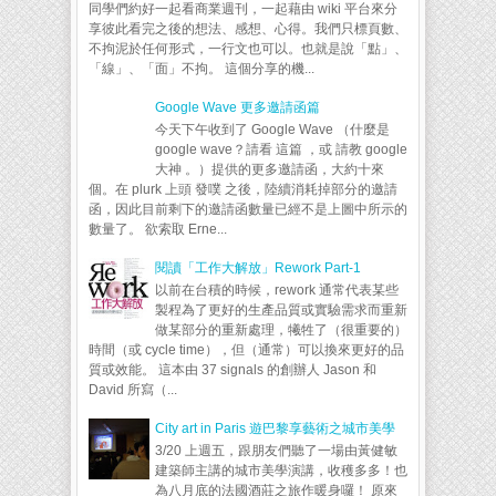
同學們約好一起看商業週刊，一起藉由 wiki 平台來分
享彼此看完之後的想法、感想、心得。我們只標頁數、
不拘泥於任何形式，一行文也可以。也就是說「點」、
「線」、「面」不拘。 這個分享的機...
Google Wave 更多邀請函篇
今天下午收到了 Google Wave （什麼是
google wave？請看 這篇 ，或 請教 google
大神 。）提供的更多邀請函，大約十來
個。在 plurk 上頭 發噗 之後，陸續消耗掉部分的邀請
函，因此目前剩下的邀請函數量已經不是上圖中所示的
數量了。 欲索取 Erne...
閱讀「工作大解放」Rework Part-1
以前在台積的時候，rework 通常代表某些
製程為了更好的生產品質或實驗需求而重新
做某部分的重新處理，犧牲了（很重要的）
時間（或 cycle time），但（通常）可以換來更好的品
質或效能。 這本由 37 signals 的創辦人 Jason 和
David 所寫（...
City art in Paris 遊巴黎享藝術之城市美學
3/20 上週五，跟朋友們聽了一場由黃健敏
建築師主講的城市美學演講，收穫多多！也
為八月底的法國酒莊之旅作暖身囉！ 原來