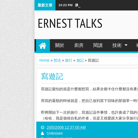
最新文章
10:23 PM
讀書筆記 make space p.65-p.87
ERNEST TALKS
關於
廚房
閱讀
技術
Home
»
想法
»
旅行
»
遊記
»
寫遊記
寫遊記
寫遊記最怕的就是什麼都想寫，結果全都卡住什麼都沒有產
而寫的最順的時候就是，把自己放到當下回味的那個單一時空
即將開始下一次的旅行，寫遊記這件事情，也許會成了我的生
（哈哈，我是個很自私的作者，但是又很愛跟大家分享旅行的
2/05/2008 12:37:00 AM
Unknown