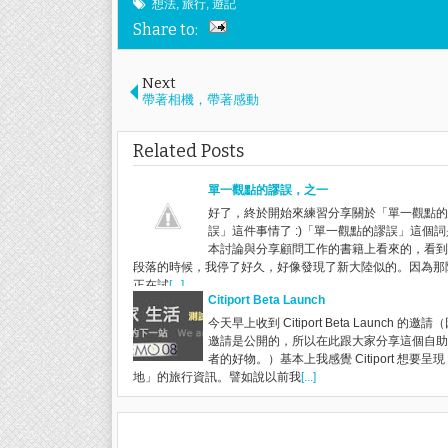
想法
,
旅行
,
遊記
Share to:
Next
帶著相機，帶著感動
Related Posts
單一觀點的謬誤，之一
好了，終於開始來練習分享關於「單一觀點的
誤」這件事情了 :)「單一觀點的謬誤」這個
本討論與分享顧問工作的書籍上看來的，看到
段落的時候，我停了好久，好像發現了新大陸似的。因為那
正在試
[...]
Citiport Beta Launch
今天早上收到 Citiport Beta Launch 的邀
邀請是公開的，所以在此跟大家分享這個自助
者的好物。）基本上我感覺 Citiport 想要呈
地」的旅行資訊。譬如說以前我
[...]