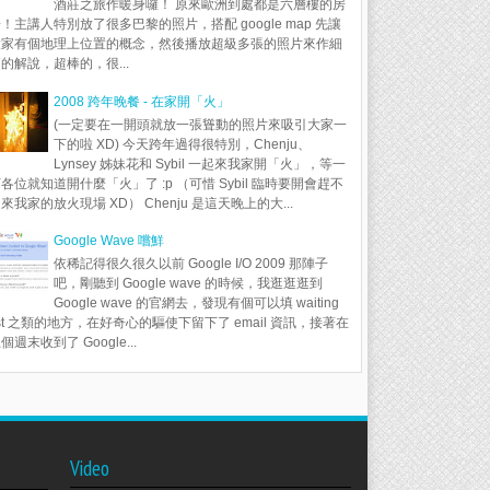
酒莊之旅作暖身囉！ 原來歐洲到處都是六層樓的房
！主講人特別放了很多巴黎的照片，搭配 google map 先讓
大家有個地理上位置的概念，然後播放超級多張的照片來作細
的解說，超棒的，很...
2008 跨年晚餐 - 在家開「火」
(一定要在一開頭就放一張聳動的照片來吸引大家一
下的啦 XD) 今天跨年過得很特別，Chenju、
Lynsey 姊妹花和 Sybil 一起來我家開「火」，等一
各位就知道開什麼「火」了 :p （可惜 Sybil 臨時要開會趕不
來我家的放火現場 XD） Chenju 是這天晚上的大...
Google Wave 嚐鮮
依稀記得很久很久以前 Google I/O 2009 那陣子
吧，剛聽到 Google wave 的時候，我逛逛逛到
Google wave 的官網去，發現有個可以填 waiting
ist 之類的地方，在好奇心的驅使下留下了 email 資訊，接著在
個週末收到了 Google...
Video