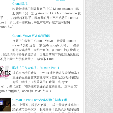
Cloud 環境
昨天繼續玩了剛裝起來的 EC2 Micro Instance（歡
迎參閱「 第一次玩 Amazon EC2 Micro Instance 就
手 」），越玩越不順手，因為裝的是自己不熟悉的 Fedora
ore 8，所以揮一揮衣袖，尋覓有沒有什麼方法可以將
buntu 裝在 ...
Google Wave 更多邀請函篇
今天下午收到了 Google Wave （什麼是 google
wave？請看 這篇 ，或 請教 google 大神 。）提供
的更多邀請函，大約十來個。在 plurk 上頭 發噗 之
後，陸續消耗掉部分的邀請函，因此目前剩下的邀請函數量已
不是上圖中所示的數量了。 欲索取 Erne...
閱讀「工作大解放」Rework Part-1
以前在台積的時候，rework 通常代表某些製程為了
更好的生產品質或實驗需求而重新做某部分的重新
處理，犧牲了（很重要的）時間（或 cycle
ime），但（通常）可以換來更好的品質或效能。 這本由 37
ignals 的創辦人 Jason 和 David 所寫（...
City art in Paris 遊巴黎享藝術之城市美學
3/20 上週五，跟朋友們聽了一場由黃健敏建築師主
講的城市美學演講，收穫多多！也為八月底的法國