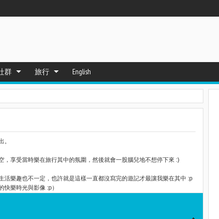
社群
旅行
English
出。
，享受當時樂在旅行其中的氛圍，然後就會一股腦兒地不想停下來 :)
活樂趣也不一定，也許就是這樣一直都沒寫完的遊記才最讓我樂在其中 :p
快樂時光與影像 :p）