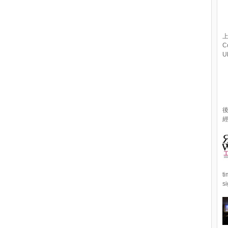
上
C
U
經
t
s