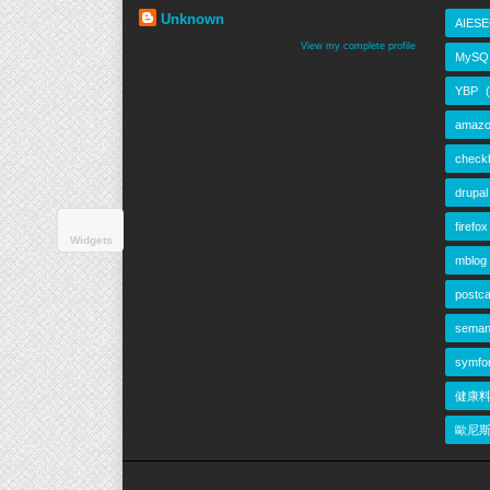
Unknown
AIESE
View my complete profile
MySQ
YBP
amazo
check
drupal
firefox
Widgets
mblog
postca
seman
symfo
健康
歐尼