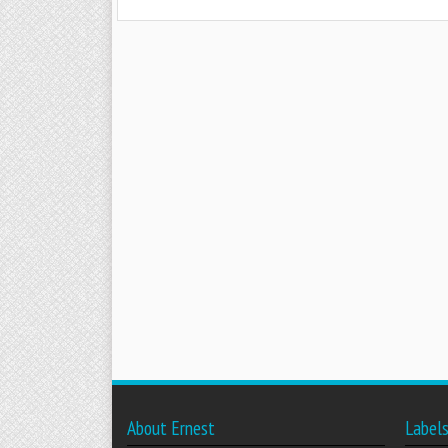
About Ernest
Label