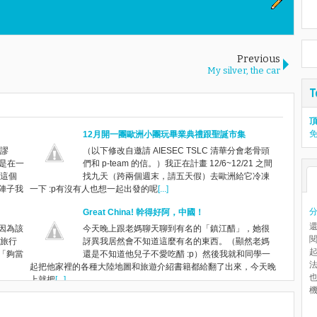
Previous
My silver, the car
頂
12月開一團歐洲小團玩畢業典禮跟聖誕市集
謬
（以下修改自邀請 AIESEC TSLC 清華分會老骨頭
詞是在一
們和 p-team 的信。）我正在計畫 12/6~12/21 之間
這個
找九天（跨兩個週末，請五天假）去歐洲給它冷凍
陣子我
一下 :p有沒有人也想一起出發的呢
[...]
Great China! 幹得好阿，中國！
請（因為該
今天晚上跟老媽聊天聊到有名的「鎮江醋」，她很
旅行
訝異我居然會不知道這麼有名的東西。（顯然老媽
起
現「夠當
還是不知道他兒子不愛吃醋 :p）然後我就和同學一
起把他家裡的各種大陸地圖和旅遊介紹書籍都給翻了出來，今天晚
上就把
[...]
機.