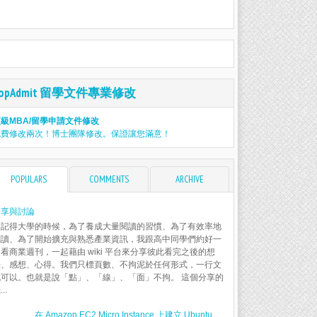
TopAdmit 留學文件專業修改
級MBA/留學申請文件修改
免費修改兩次！博士團隊修改。保證讓您滿意！
POPULARS
COMMENTS
ARCHIVE
分享與討論
還記得大學的時候，為了養成大量閱讀的習慣、為了有效率地
閱讀、為了開始擴充與熟悉產業資訊，我跟高中同學們約好一
看商業週刊，一起藉由 wiki 平台來分享彼此看完之後的想
法、感想、心得。我們只標頁數、不拘泥於任何形式，一行文
也可以。也就是說「點」、「線」、「面」不拘。 這個分享的
..
在 Amazon EC2 Micro Instance 上建立 Ubuntu