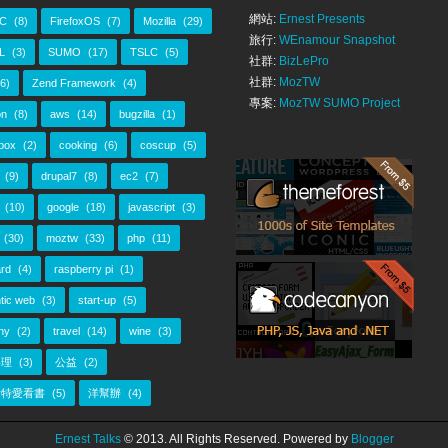
網站:
Ernest Presents
C
(8)
FirefoxOS
(7)
Mozilla
(29)
旅行:
WEnamour Snapshot
L
(3)
SUMO
(17)
TSLC
(5)
社群:
BizLePro
社群:
MozTW
(6)
Zend Framework
(4)
專案:
MozTW SUMO Project
n
(8)
aws
(14)
bugzilla
(1)
box
(2)
cooking
(6)
coscup
(5)
(9)
drupal7
(8)
ec2
(7)
(10)
google
(18)
javascript
(3)
(30)
moztw
(33)
php
(11)
rd
(4)
raspberry pi
(1)
tic web
(3)
start-up
(5)
ny
(2)
travel
(14)
wine
(3)
料理
(3)
公益
(2)
斯特愛看書
(5)
洋幫辦
(4)
Ernest Talks
© 2013. All Rights Reserved. Powered by
Blogger