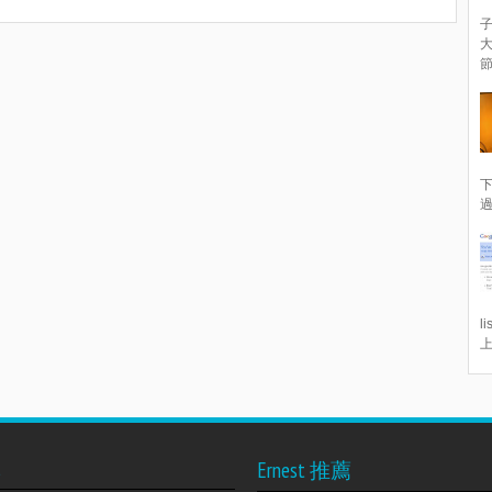
子
節
下
過
l
上
s
Ernest 推薦