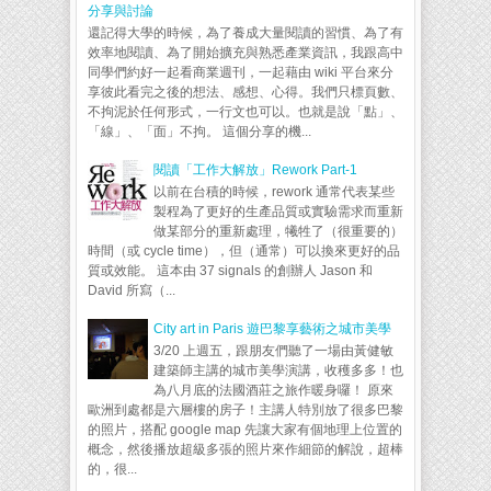
分享與討論
還記得大學的時候，為了養成大量閱讀的習慣、為了有
效率地閱讀、為了開始擴充與熟悉產業資訊，我跟高中
同學們約好一起看商業週刊，一起藉由 wiki 平台來分
享彼此看完之後的想法、感想、心得。我們只標頁數、
不拘泥於任何形式，一行文也可以。也就是說「點」、
「線」、「面」不拘。 這個分享的機...
閱讀「工作大解放」Rework Part-1
以前在台積的時候，rework 通常代表某些
製程為了更好的生產品質或實驗需求而重新
做某部分的重新處理，犧牲了（很重要的）
時間（或 cycle time），但（通常）可以換來更好的品
質或效能。 這本由 37 signals 的創辦人 Jason 和
David 所寫（...
City art in Paris 遊巴黎享藝術之城市美學
3/20 上週五，跟朋友們聽了一場由黃健敏
建築師主講的城市美學演講，收穫多多！也
為八月底的法國酒莊之旅作暖身囉！ 原來
歐洲到處都是六層樓的房子！主講人特別放了很多巴黎
的照片，搭配 google map 先讓大家有個地理上位置的
概念，然後播放超級多張的照片來作細節的解說，超棒
的，很...