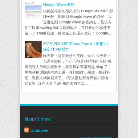
Google Wave 嚐鮮
依稀記得很久很久以前 Google I/O 2009 那
陣子吧，剛聽到 Google wave 的時候，我
逛逛逛到 Google wave 的官網去，發現有
個可以填 waiting list 之類的地方，在好奇心的驅使下
留下了 email 資訊，接著在上個週末收到了 Google...
20081203 YBP-DreamPower《夢想力》
決定YBP的幫力
昨天晚上是個奇妙的夜晚，well, 今天晚上
也滿奇妙的，不小心抱著熱呼呼的 Mac 播
著很讓人放鬆的輕爵士，就這樣在客廳寫起 blog 了，
剛剛搭捷運回家的路上還一直打瞌睡，果然一想到夢
想，整個人精神就來了。 (每次活動都有可愛小動物一
起參與 :p) 昨天是 YBP 和若水的第二...
About Ernest
Unknown