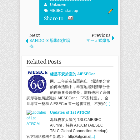
Unknown
AIESEC
,
start-up
Share to:
Next
Previous
BANDO-8 場勘婚宴場
ㄎㄧㄤ式燉飯
地
Related Posts
總是不安於室的 AIESECer
兩、三年前在苗栗南庄一場清華分會
的傳承活動中，幸運地遇到清華分會
的創會會長郝學長，當時他用了這個
詞形容他所認識的 AIESECer：「不安於室」。全
世界這一整群 AIESECer 還一起將這種「不安於
[...]
Updates of 1st ATGCM
為服務在大陸的 TSLC AIESEC
Alumni，特將 ATGCM (AIESEC
TSLC Global Connection Meetup)
官方網站移機至新網址：http://atgcm.e
[...]