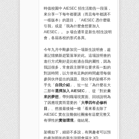
時值校園中 AIESEC 招生活動告一段落，
來分享一下每年都要講（而且每年都講不
一樣版本）的題目，「AIESEC 憑什麼吸
引我」或是「我為什麼會想要加入
AIESEC」。 :p 場合通常是新生/招生說明
會，各屆各校的形式各異。
今年九月中剛參加完一場新生說明會，趁
著記憶猶新趕緊落筆於此。這場說明會的
進行方式剛好是比較適合我的屬性，因為
我話很多，常會跟主辦單位要求長一點的
對談時間，以方便有足夠的時間處理每個
參與伙伴提出的議題。我分享的架構不外
乎先「
自我介紹
」、扯一扯「為什麼在大
二那年
選擇加入 AIESEC
」、從「對於
未
來的夢想
」帶到職場現實面、回頭說明為
了因應現實而需要的「
大學四年必修科
目
」、然後最後補一槍「看來看去除了
AIESEC 實在沒幾個社團擁有這麼完整又
有彈性的
實做環境
」做結尾。
架構如下，細節不多說，有興趣者可以預
約參加明年的新生說明會場次 XD