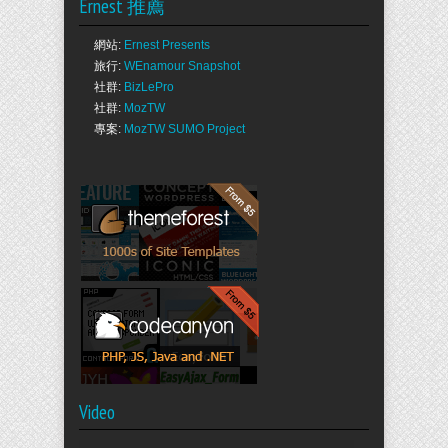
Ernest 推薦
網站:
Ernest Presents
旅行:
WEnamour Snapshot
社群:
BizLePro
社群:
MozTW
專案:
MozTW SUMO Project
Video