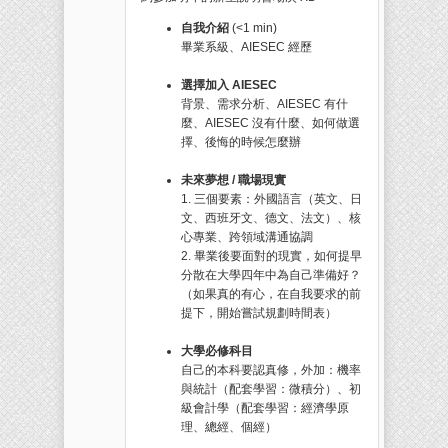
自我介紹
(<1 min)
畢業系級、AIESEC 經歷
選擇加入 AIESEC
背景、需求分析、AIESEC 有什
麼、AIESEC 沒有什麼、如何做選
擇、後悔的時候怎麼辦
未來夢想 / 職場現實
1. 三個要素：外國語言（英文、日
文、西班牙文、德文、法文）、核
心專業、跨領域溝通協調
2. 畢業後要面對的現實，如何提早
分散在大學四年中為自己準備好？
（如果真的有心，在自我要求的前
提下，開始嘗試規劃時間表）
大學必修科目
自己的本科要認真修，外加：機率
與統計（配套學習：微積分）、初
級會計學（配套學習：經濟學原
理、總經、個經）