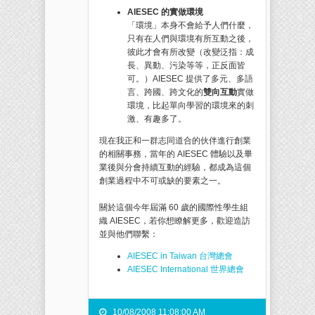
AIESEC 的實做環境
「環境」本身不會給予人們什麼，
只有在人們與環境有所互動之後，
彼此才會有所改變（改變泛指：成
長、異動、污染等等，正反面皆
可。）AIESEC 提供了多元、多語
言、跨國、跨文化的
雙向互動
實做
環境，比起單向學習的環境來的刺
激、有趣多了。
現在我正和一群志同道合的伙伴進行創業
的相關事務，當年的 AIESEC 體驗以及畢
業後與分會持續互動的經驗，都成為這個
創業過程中不可或缺的要素之一。
關於這個今年屆滿 60 歲的國際性學生組
織 AIESEC，若你想瞭解更多，歡迎造訪
並與他們聯繫：
AIESEC in Taiwan 台灣總會
AIESEC International 世界總會
10/08/2008 11:08:00 AM