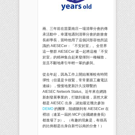
兩、三年前在苗栗南庄一場清華分會的傳
承活動中，幸運地遇到清華分會的創會會
長郝學長，當時他用了這個詞形容他所認
識的 AIESECer：「不安於室」。全世界
這一整群 AIESECer 還一起將這種「不安
於室」的精神集合起來發揮到一種極致，
並且不斷地牽引年輕一輩的參與。
從去年起，因為工作上開始漸漸較有時間
彈性（但還是卡很緊，常常要跟工廠電話
連線），慢慢地更新許久沒聯繫的
AIESEC Network Status。近年來在網路
新創發展事業的，打聽到最後，居然大家
都是 AIESEC 出身，諸如最近幾次參加
DEMO
的團隊，陸續聽到有 AIESECer 在
裡頭（連某一屆的 MCP (全國總會會長)
都進場了:p）。（有趣的現象是，有很高
的比例都是出身自新竹以南的分會！）