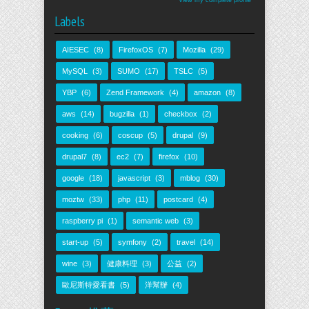
View my complete profile
Labels
AIESEC
(8)
FirefoxOS
(7)
Mozilla
(29)
MySQL
(3)
SUMO
(17)
TSLC
(5)
YBP
(6)
Zend Framework
(4)
amazon
(8)
aws
(14)
bugzilla
(1)
checkbox
(2)
cooking
(6)
coscup
(5)
drupal
(9)
drupal7
(8)
ec2
(7)
firefox
(10)
google
(18)
javascript
(3)
mblog
(30)
moztw
(33)
php
(11)
postcard
(4)
raspberry pi
(1)
semantic web
(3)
start-up
(5)
symfony
(2)
travel
(14)
wine
(3)
健康料理
(3)
公益
(2)
歐尼斯特愛看書
(5)
洋幫辦
(4)