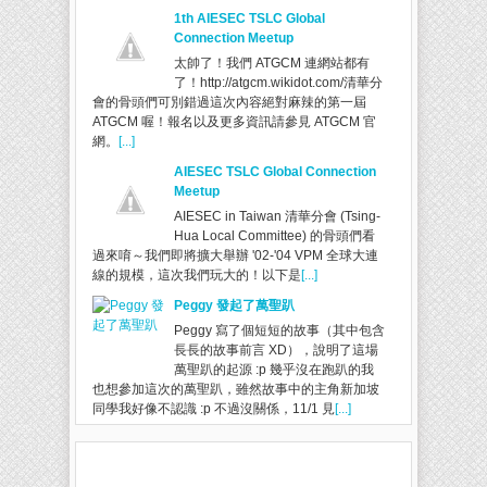
1th AIESEC TSLC Global
Connection Meetup
太帥了！我們 ATGCM 連網站都有
了！http://atgcm.wikidot.com/清華分
會的骨頭們可別錯過這次內容絕對麻辣的第一屆
ATGCM 喔！報名以及更多資訊請參見 ATGCM 官
網。
[...]
AIESEC TSLC Global Connection
Meetup
AIESEC in Taiwan 清華分會 (Tsing-
Hua Local Committee) 的骨頭們看
過來唷～我們即將擴大舉辦 '02-'04 VPM 全球大連
線的規模，這次我們玩大的！以下是
[...]
Peggy 發起了萬聖趴
Peggy 寫了個短短的故事（其中包含
長長的故事前言 XD），說明了這場
萬聖趴的起源 :p 幾乎沒在跑趴的我
也想參加這次的萬聖趴，雖然故事中的主角新加坡
同學我好像不認識 :p 不過沒關係，11/1 見
[...]