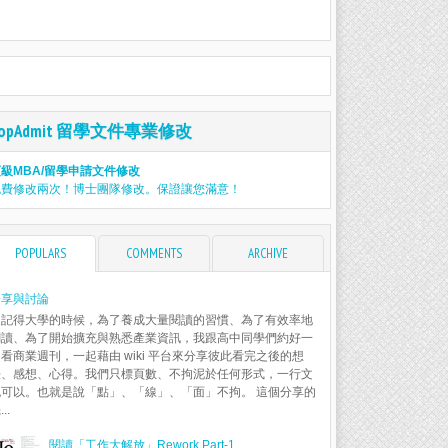
TopAdmit 留學文件專業修改
級MBA/留學申請文件修改
免費修改兩次！博士團隊修改。保證讓您滿意！
POPULARS
COMMENTS
ARCHIVE
分享與討論
還記得大學的時候，為了養成大量閱讀的習慣、為了有效率地
閱讀、為了開始擴充與熟悉產業資訊，我跟高中同學們約好一
看商業週刊，一起藉由 wiki 平台來分享彼此看完之後的想
法、感想、心得。我們只標頁數、不拘泥於任何形式，一行文
也可以。也就是說「點」、「線」、「面」不拘。 這個分享的
..
閱讀「工作大解放」Rework Part-1