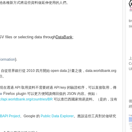
他各種新方式將這些資料做延伸使用的人們。
t
s
V files or selecting data through
DataBank
;
上
formation
).
C
U
自從世界銀行從 2010 四月開始 open data 計畫之後，data.worldbank.org
造訪。
現在透過 API 取用資料不需要經過 API key 的驗證程序，可以直接取用，傳
w
Firefox plugin
可以更方便閱讀傳回值的 JSON 內容。例如：
p://api.worldbank.org/countries/BR
可以查巴西國家簡易資料。（是的，沒有
經
BAPI Project
、Google 的
Public Data Explorer
。應該這些工具對於做研究