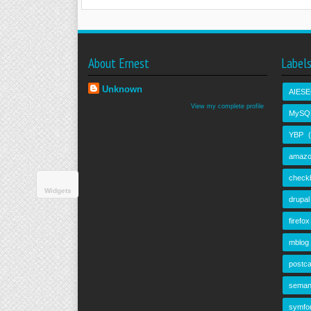
About Ernest
Label
Unknown
AIESE
View my complete profile
MySQ
YBP
amazo
check
Widgets
drupal
firefox
mblog
postca
seman
symfo