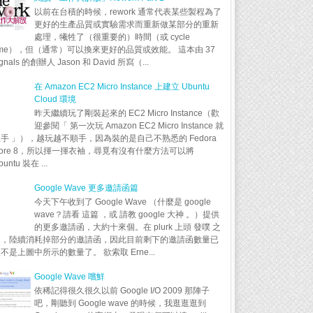
以前在台積的時候，rework 通常代表某些製程為了
更好的生產品質或實驗需求而重新做某部分的重新
處理，犧牲了（很重要的）時間（或 cycle
ime），但（通常）可以換來更好的品質或效能。 這本由 37
ignals 的創辦人 Jason 和 David 所寫（...
在 Amazon EC2 Micro Instance 上建立 Ubuntu
Cloud 環境
昨天繼續玩了剛裝起來的 EC2 Micro Instance（歡
迎參閱「 第一次玩 Amazon EC2 Micro Instance 就
手 」），越玩越不順手，因為裝的是自己不熟悉的 Fedora
ore 8，所以揮一揮衣袖，尋覓有沒有什麼方法可以將
buntu 裝在 ...
Google Wave 更多邀請函篇
今天下午收到了 Google Wave （什麼是 google
wave？請看 這篇 ，或 請教 google 大神 。）提供
的更多邀請函，大約十來個。在 plurk 上頭 發噗 之
後，陸續消耗掉部分的邀請函，因此目前剩下的邀請函數量已
不是上圖中所示的數量了。 欲索取 Erne...
Google Wave 嚐鮮
依稀記得很久很久以前 Google I/O 2009 那陣子
吧，剛聽到 Google wave 的時候，我逛逛逛到