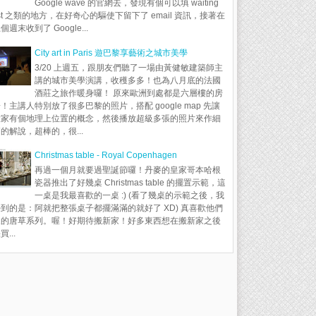
Google wave 的官網去，發現有個可以填 waiting
ist 之類的地方，在好奇心的驅使下留下了 email 資訊，接著在
個週末收到了 Google...
City art in Paris 遊巴黎享藝術之城市美學
3/20 上週五，跟朋友們聽了一場由黃健敏建築師主
講的城市美學演講，收穫多多！也為八月底的法國
酒莊之旅作暖身囉！ 原來歐洲到處都是六層樓的房
！主講人特別放了很多巴黎的照片，搭配 google map 先讓
大家有個地理上位置的概念，然後播放超級多張的照片來作細
的解說，超棒的，很...
Christmas table - Royal Copenhagen
再過一個月就要過聖誕節囉！丹麥的皇家哥本哈根
瓷器推出了好幾桌 Christmas table 的擺置示範，這
一桌是我最喜歡的一桌 :) (看了幾桌的示範之後，我
到的是：阿就把整張桌子都擺滿滿的就好了 XD) 真喜歡他們
家的唐草系列。喔！好期待搬新家！好多東西想在搬新家之後
買...