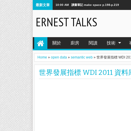
最新文章
10:00 AM
讀書筆記 make space p.198-p.219
ERNEST TALKS
關於
廚房
閱讀
技術
Home
»
open data
»
semantic web
»
世界發展指標 WDI 2
世界發展指標 WDI 2011 資