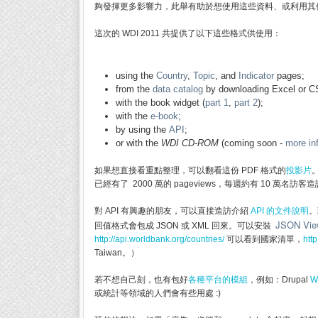
夠發揮更多影響力，此舉有助於想使用這些資料、或利用其
這次的 WDI 2011 共提供了以下這些格式供使用：
using the
Country
,
Topic
, and
Indicator
pages;
from the
data catalog
by downloading Excel or CS
with the book widget (
part 1
,
part 2
);
with the
e-book
;
by using the
API
;
or with the
WDI CD-ROM
(coming soon -
more in
如果想直接看重點整理，可以翻看這份 PDF 格式的
投影片
。
已經有了 2000 萬的 pageviews，每週約有 10 萬名訪客
對 API 有興趣的朋友，可以直接造訪介紹
API 的文件說明
。
JSON Vie
回值格式會包成 JSON 或 XML 回來。可以安裝
http://api.worldbank.org/countries/
可以看到國家清單，
htt
Taiwan。）
若不想自己刻，也有包好
各種平台的模組
，例如：Drupal
W
或統計等領域的人們會有些用處 :)