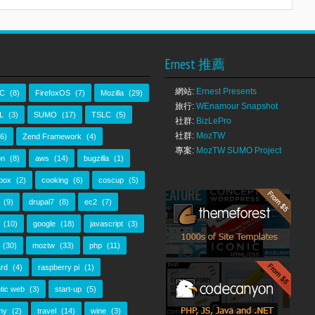
s
Ernest 推薦
網站:
Ernest Presents
C
(8)
FirefoxOS
(7)
Mozilla
(29)
旅行:
WEnamour Snapshot
L
(3)
SUMO
(17)
TSLC
(5)
社群:
BizLePro
社群:
MozTW
(6)
Zend Framework
(4)
專案:
MozTW SUMO Project
n
(8)
aws
(14)
bugzilla
(1)
box
(2)
cooking
(6)
coscup
(5)
(9)
drupal7
(8)
ec2
(7)
(10)
google
(18)
javascript
(3)
(30)
moztw
(33)
php
(11)
rd
(4)
raspberry pi
(1)
tic web
(3)
start-up
(5)
ny
(2)
travel
(14)
wine
(3)