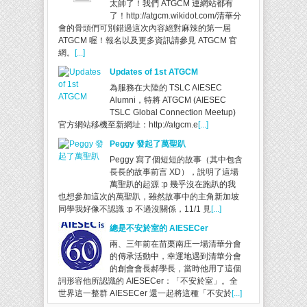
太帥了！我們 ATGCM 連網站都有
了！http://atgcm.wikidot.com/清華分
會的骨頭們可別錯過這次內容絕對麻辣的第一屆
ATGCM 喔！報名以及更多資訊請參見 ATGCM 官
網。
[...]
Updates of 1st ATGCM
為服務在大陸的 TSLC AIESEC
Alumni，特將 ATGCM (AIESEC
TSLC Global Connection Meetup)
官方網站移機至新網址：http://atgcm.e
[...]
Peggy 發起了萬聖趴
Peggy 寫了個短短的故事（其中包含
長長的故事前言 XD），說明了這場
萬聖趴的起源 :p 幾乎沒在跑趴的我
也想參加這次的萬聖趴，雖然故事中的主角新加坡
同學我好像不認識 :p 不過沒關係，11/1 見
[...]
總是不安於室的 AIESECer
兩、三年前在苗栗南庄一場清華分會
的傳承活動中，幸運地遇到清華分會
的創會會長郝學長，當時他用了這個
詞形容他所認識的 AIESECer：「不安於室」。全
世界這一整群 AIESECer 還一起將這種「不安於
[...]