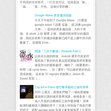
不拘泥於任何形式，一行文也可以。也就是說「點」、
「線」、「面」不拘。 這個分享的機...
Google Wave 更多邀請函篇
今天下午收到了 Google Wave （什麼是
google wave？請看 這篇 ，或 請教 google
大神 。）提供的更多邀請函，大約十來
個。在 plurk 上頭 發噗 之後，陸續消耗掉部分的邀請
函，因此目前剩下的邀請函數量已經不是上圖中所示的
數量了。 欲索取 Erne...
閱讀「工作大解放」Rework Part-1
以前在台積的時候，rework 通常代表某些
製程為了更好的生產品質或實驗需求而重新
做某部分的重新處理，犧牲了（很重要的）
時間（或 cycle time），但（通常）可以換來更好的品
質或效能。 這本由 37 signals 的創辦人 Jason 和
David 所寫（...
City art in Paris 遊巴黎享藝術之城市美學
3/20 上週五，跟朋友們聽了一場由黃健敏
建築師主講的城市美學演講，收穫多多！也
為八月底的法國酒莊之旅作暖身囉！ 原來
歐洲到處都是六層樓的房子！主講人特別放了很多巴黎
的照片，搭配 google map 先讓大家有個地理上位置的