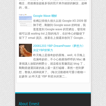
概念，然後播放超級多張的照片來作細節的解說，超棒
的，很...
Google Wave 嚐鮮
依稀記得很久很久以前 Google I/O 2009 那
陣子吧，剛聽到 Google wave 的時候，我
逛逛逛到 Google wave 的官網去，發現有
個可以填 waiting list 之類的地方，在好奇心的驅使下
留下了 email 資訊，接著在上個週末收到了 Google...
20081203 YBP-DreamPower《夢想力》
決定YBP的幫力
昨天晚上是個奇妙的夜晚，well, 今天晚上
也滿奇妙的，不小心抱著熱呼呼的 Mac 播
著很讓人放鬆的輕爵士，就這樣在客廳寫起 blog 了，
剛剛搭捷運回家的路上還一直打瞌睡，果然一想到夢
想，整個人精神就來了。 (每次活動都有可愛小動物一
起參與 :p) 昨天是 YBP 和若水的第二...
About Ernest