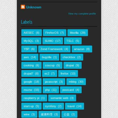
Unknown
View my complete profile
Labels
AIESEC
(8)
FirefoxOS
(7)
Mozilla
(29)
MySQL
(3)
SUMO
(17)
TSLC
(5)
YBP
(6)
Zend Framework
(4)
amazon
(8)
aws
(14)
bugzilla
(1)
checkbox
(2)
cooking
(6)
coscup
(5)
drupal
(9)
drupal7
(8)
ec2
(7)
firefox
(10)
google
(18)
javascript
(3)
mblog
(30)
moztw
(33)
php
(11)
postcard
(4)
raspberry pi
(1)
semantic web
(3)
start-up
(5)
symfony
(2)
travel
(14)
wine
(3)
健康料理
(3)
公益
(2)