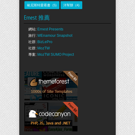
歐尼斯特愛看書
(5)
洋幫辦
(4)
Ernest 推薦
網站:
Ernest Presents
旅行:
WEnamour Snapshot
社群:
BizLePro
社群:
MozTW
專案:
MozTW SUMO Project