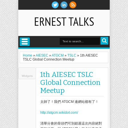
ERNEST TALKS
Home
»
AIESEC
»
ATGCM
»
TSLC
»
1th AIESEC
TSLC Global Connection Meetup
1th AIESEC TSLC
Widgets
Global Connection
Meetup
太帥了！我們 ATGCM 連網站都有了！
http://atgcm.wikidot.com/
清華分會的骨頭們可別錯過這次內容絕對