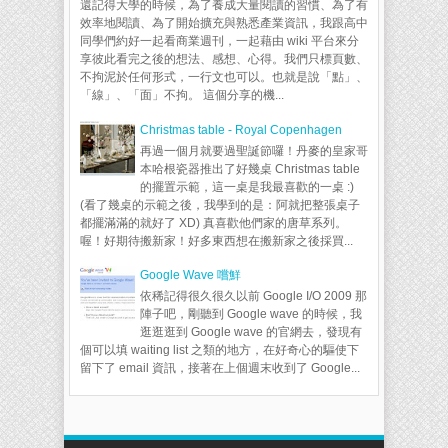
還記得大學的時候，為了養成大量閱讀的習慣、為了有
效率地閱讀、為了開始擴充與熟悉產業資訊，我跟高中
同學們約好一起看商業週刊，一起藉由 wiki 平台來分
享彼此看完之後的想法、感想、心得。我們只標頁數、
不拘泥於任何形式，一行文也可以。也就是說「點」、
「線」、「面」不拘。 這個分享的機...
Christmas table - Royal Copenhagen
再過一個月就要過聖誕節囉！丹麥的皇家哥
本哈根瓷器推出了好幾桌 Christmas table
的擺置示範，這一桌是我最喜歡的一桌 :)
(看了幾桌的示範之後，我學到的是：阿就把整張桌子
都擺滿滿的就好了 XD) 真喜歡他們家的唐草系列。
喔！好期待搬新家！好多東西想在搬新家之後採買...
Google Wave 嚐鮮
依稀記得很久很久以前 Google I/O 2009 那
陣子吧，剛聽到 Google wave 的時候，我
逛逛逛到 Google wave 的官網去，發現有
個可以填 waiting list 之類的地方，在好奇心的驅使下
留下了 email 資訊，接著在上個週末收到了 Google...