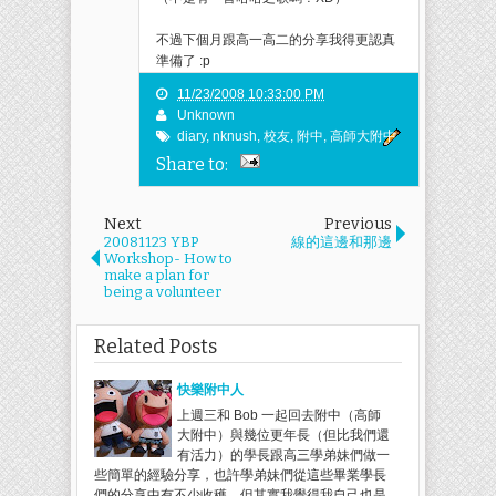
不過下個月跟高一高二的分享我得更認真
準備了 :p
11/23/2008 10:33:00 PM
Unknown
diary
,
nknush
,
校友
,
附中
,
高師大附中
Share to:
Next
Previous
20081123 YBP
線的這邊和那邊
Workshop- How to
make a plan for
being a volunteer
Related Posts
快樂附中人
上週三和 Bob 一起回去附中（高師
大附中）與幾位更年長（但比我們還
有活力）的學長跟高三學弟妹們做一
些簡單的經驗分享，也許學弟妹們從這些畢業學長
們的分享中有不少收穫，但其實我覺得我自己也是