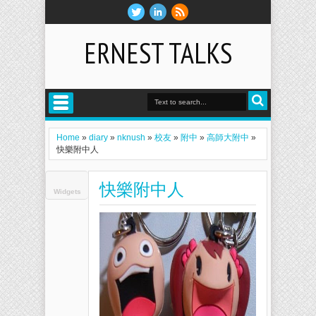
ERNEST TALKS
Home
»
diary
»
nknush
»
校友
»
附中
»
高師大附中
»
快樂附中人
快樂附中人
Widgets