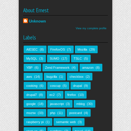
About Ernest
Unknown
View my complete profile
Labels
AIESEC
(8)
FirefoxOS
(7)
Mozilla
(29)
MySQL
(3)
SUMO
(17)
TSLC
(5)
YBP
(6)
Zend Framework
(4)
amazon
(8)
aws
(14)
bugzilla
(1)
checkbox
(2)
cooking
(6)
coscup
(5)
drupal
(9)
drupal7
(8)
ec2
(7)
firefox
(10)
google
(18)
javascript
(3)
mblog
(30)
moztw
(33)
php
(11)
postcard
(4)
raspberry pi
(1)
semantic web
(3)