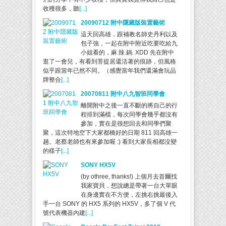
收穫很多，聽
[...]
20090712 附中隱藏版裝置藝術
這天回高雄，跟補教名師史丹利以及
包子強，一起在附中附近吃要吃給九
小姐看的，麻.辣.鍋. XDD 先在附中
逛了一會兒，有看到菩提居還活著的痕跡，但風格
似乎跟當年已然不同。（感覺當年我們還滿會玩品
牌整合
[...]
20070811 附中八九智班同學會
離開附中之後一直不斷的將自己的行
程排到滿檔，每次同學會幾乎都沒有
參加，實在是很想回去和同學們聚
聚，這次特地空下大家都橋好的日期 811 回高雄一
趟。老蔡老師也有來參加喔 :) 看到大家長相都沒變
的樣子
[...]
SONY HX5V
(by othree, thanks!) 上個月去首爾找
我家寶貝，想說總是帶著一台大單眼
在身邊實在不方便，左挑右挑最後入
手一台 SONY 的 HX5 系列的 HX5V，多了個 V 代
號代表機器內建
[...]