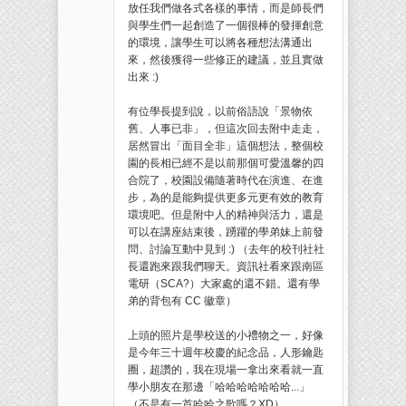
放任我們做各式各樣的事情，而是師長們
與學生們一起創造了一個很棒的發揮創意
的環境，讓學生可以將各種想法溝通出
來，然後獲得一些修正的建議，並且實做
出來 :)
有位學長提到說，以前俗語說「景物依
舊、人事已非」，但這次回去附中走走，
居然冒出「面目全非」這個想法，整個校
園的長相已經不是以前那個可愛溫馨的四
合院了，校園設備隨著時代在演進、在進
步，為的是能夠提供更多元更有效的教育
環境吧。但是附中人的精神與活力，還是
可以在講座結束後，踴躍的學弟妹上前發
問、討論互動中見到 :) （去年的校刊社社
長還跑來跟我們聊天。資訊社看來跟南區
電研（SCA?）大家處的還不錯。還有學
弟的背包有 CC 徽章）
上頭的照片是學校送的小禮物之一，好像
是今年三十週年校慶的紀念品，人形鑰匙
圈，超讚的，我在現場一拿出來看就一直
學小朋友在那邊「哈哈哈哈哈哈哈...」
（不是有一首哈哈之歌嗎？XD）