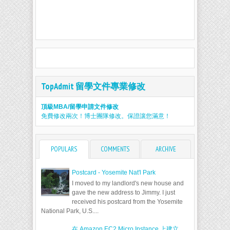
TopAdmit 留學文件專業修改
頂級MBA/留學申請文件修改
免費修改兩次！博士團隊修改。保證讓您滿意！
POPULARS
COMMENTS
ARCHIVE
Postcard - Yosemite Nat'l Park
I moved to my landlord's new house and
gave the new address to Jimmy. I just
received his postcard from the Yosemite
National Park, U.S....
在 Amazon EC2 Micro Instance 上建立