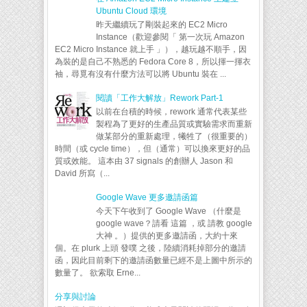
Ubuntu Cloud 環境
昨天繼續玩了剛裝起來的 EC2 Micro
Instance（歡迎參閱「 第一次玩 Amazon
EC2 Micro Instance 就上手 」），越玩越不順手，因
為裝的是自己不熟悉的 Fedora Core 8，所以揮一揮衣
袖，尋覓有沒有什麼方法可以將 Ubuntu 裝在 ...
閱讀「工作大解放」Rework Part-1
以前在台積的時候，rework 通常代表某些
製程為了更好的生產品質或實驗需求而重新
做某部分的重新處理，犧牲了（很重要的）
時間（或 cycle time），但（通常）可以換來更好的品
質或效能。 這本由 37 signals 的創辦人 Jason 和
David 所寫（...
Google Wave 更多邀請函篇
今天下午收到了 Google Wave （什麼是
google wave？請看 這篇 ，或 請教 google
大神 。）提供的更多邀請函，大約十來
個。在 plurk 上頭 發噗 之後，陸續消耗掉部分的邀請
函，因此目前剩下的邀請函數量已經不是上圖中所示的
數量了。 欲索取 Erne...
分享與討論