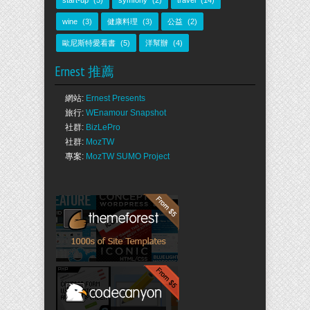
start-up
(5)
symfony
(2)
travel
(14)
wine
(3)
健康料理
(3)
公益
(2)
歐尼斯特愛看書
(5)
洋幫辦
(4)
Ernest 推薦
網站:
Ernest Presents
旅行:
WEnamour Snapshot
社群:
BizLePro
社群:
MozTW
專案:
MozTW SUMO Project