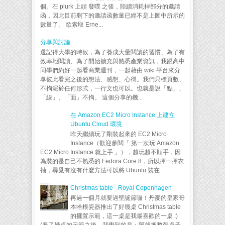
個。在 plurk 上頭 發噗 之後，陸續消耗掉部分的邀請
函，因此目前剩下的邀請函數量已經不是上圖中所示的
數量了。 欲索取 Erne...
分享與討論
還記得大學的時候，為了養成大量閱讀的習慣、為了有
效率地閱讀、為了開始擴充與熟悉產業資訊，我跟高中
同學們約好一起看商業週刊，一起藉由 wiki 平台來分
享彼此看完之後的想法、感想、心得。我們只標頁數、
不拘泥於任何形式，一行文也可以。也就是說「點」、
「線」、「面」不拘。 這個分享的機...
在 Amazon EC2 Micro Instance 上建立
Ubuntu Cloud 環境
昨天繼續玩了剛裝起來的 EC2 Micro
Instance（歡迎參閱「 第一次玩 Amazon
EC2 Micro Instance 就上手 」），越玩越不順手，因
為裝的是自己不熟悉的 Fedora Core 8，所以揮一揮衣
袖，尋覓有沒有什麼方法可以將 Ubuntu 裝在 ...
Christmas table - Royal Copenhagen
再過一個月就要過聖誕節囉！丹麥的皇家哥
本哈根瓷器推出了好幾桌 Christmas table
的擺置示範，這一桌是我最喜歡的一桌 :)