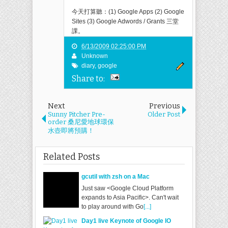
今天打算聽：(1) Google Apps (2) Google
Sites (3) Google Adwords / Grants 三堂
課。
6/13/2009 02:25:00 PM
Unknown
diary
,
google
Share to:
Next
Previous
Sunny Pitcher Pre-
Older Post
order 桑尼愛地球環保
水壺即將預購！
Related Posts
gcutil with zsh on a Mac
Just saw <Google Cloud Platform
expands to Asia Pacific>. Can't wait
to play around with Go
[...]
Day1 live Keynote of Google IO