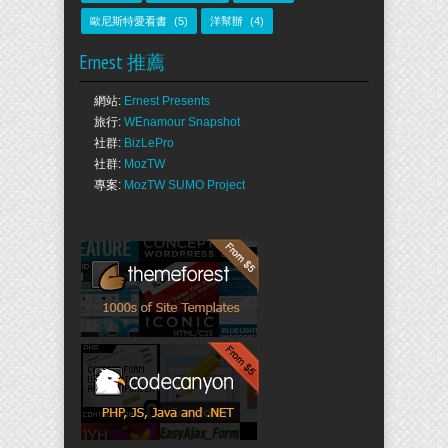
歐尼斯特愛看書
(5)
洋幫辦
(4)
Ernest 推薦
網站:
Ernest Presents
旅行:
WEnamour Snapshot
社群:
BizLePro
社群:
MozTW
專案:
MozTW SUMO Project