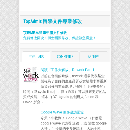
TopAdmit 留學文件專業修改
頂級MBA/留學申請文件修改
免費修改兩次！博士團隊修改。保證讓您滿意！
POPULARS
COMMENTS
ARCHIVE
閱讀「工作大解放」Rework Part-1
以前在台積的時候，rework 通常代表某些
製程為了更好的生產品質或實驗需求而重新
做某部分的重新處理，犧牲了（很重要的）
時間（或 cycle time），但（通常）可以換來更好的品
質或效能。 這本由 37 signals 的創辦人 Jason 和
David 所寫（...
Google Wave 更多邀請函篇
今天下午收到了 Google Wave （什麼是
google wave？請看 這篇 ，或 請教 google
大神 。）提供的更多邀請函，大約十來