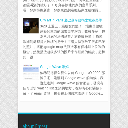
(看了幾桌的示範之後，我學到的是：阿就把整張桌子
都擺滿滿的就好了 XD) 真喜歡他們家的唐草系列。
喔！好期待搬新家！好多東西想在搬新家之後採買...
City art in Paris 遊巴黎享藝術之城市美學
3/20 上週五，跟朋友們聽了一場由黃健敏
建築師主講的城市美學演講，收穫多多！也
為八月底的法國酒莊之旅作暖身囉！ 原來
歐洲到處都是六層樓的房子！主講人特別放了很多巴黎
的照片，搭配 google map 先讓大家有個地理上位置的
概念，然後播放超級多張的照片來作細節的解說，超棒
的，很...
Google Wave 嚐鮮
依稀記得很久很久以前 Google I/O 2009 那
陣子吧，剛聽到 Google wave 的時候，我
逛逛逛到 Google wave 的官網去，發現有
個可以填 waiting list 之類的地方，在好奇心的驅使下
留下了 email 資訊，接著在上個週末收到了 Google...
About Ernest