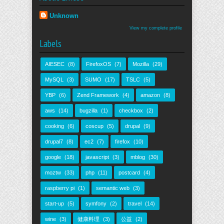
Unknown
View my complete profile
Labels
AIESEC
(8)
FirefoxOS
(7)
Mozilla
(29)
MySQL
(3)
SUMO
(17)
TSLC
(5)
YBP
(6)
Zend Framework
(4)
amazon
(8)
aws
(14)
bugzilla
(1)
checkbox
(2)
cooking
(6)
coscup
(5)
drupal
(9)
drupal7
(8)
ec2
(7)
firefox
(10)
google
(18)
javascript
(3)
mblog
(30)
moztw
(33)
php
(11)
postcard
(4)
raspberry pi
(1)
semantic web
(3)
start-up
(5)
symfony
(2)
travel
(14)
wine
(3)
健康料理
(3)
公益
(2)