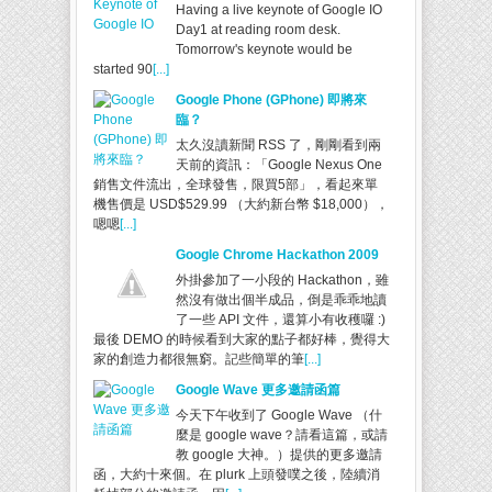
Having a live keynote of Google IO
Day1 at reading room desk.
Tomorrow's keynote would be
started 90
[...]
Google Phone (GPhone) 即將來
臨？
太久沒讀新聞 RSS 了，剛剛看到兩
天前的資訊：「Google Nexus One
銷售文件流出，全球發售，限買5部」，看起來單
機售價是 USD$529.99 （大約新台幣 $18,000），
嗯嗯
[...]
Google Chrome Hackathon 2009
外掛參加了一小段的 Hackathon，雖
然沒有做出個半成品，倒是乖乖地讀
了一些 API 文件，還算小有收穫囉 :)
最後 DEMO 的時候看到大家的點子都好棒，覺得大
家的創造力都很無窮。記些簡單的筆
[...]
Google Wave 更多邀請函篇
今天下午收到了 Google Wave （什
麼是 google wave？請看這篇，或請
教 google 大神。）提供的更多邀請
函，大約十來個。在 plurk 上頭發噗之後，陸續消