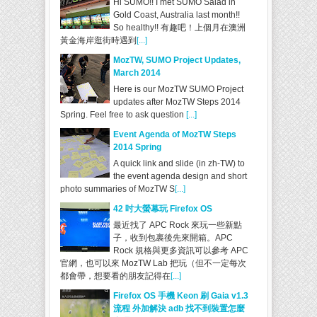
Hi SUMO!! I met SUMO Salad in
Gold Coast, Australia last month!!
So healthy!! 有趣吧！上個月在澳洲
黃金海岸逛街時遇到
[...]
MozTW, SUMO Project Updates,
March 2014
Here is our MozTW SUMO Project
updates after MozTW Steps 2014
Spring. Feel free to ask question
[...]
Event Agenda of MozTW Steps
2014 Spring
A quick link and slide (in zh-TW) to
the event agenda design and short
photo summaries of MozTW S
[...]
42 吋大螢幕玩 Firefox OS
最近找了 APC Rock 來玩一些新點
子，收到包裹後先來開箱。APC
Rock 規格與更多資訊可以參考 APC
官網，也可以來 MozTW Lab 把玩（但不一定每次
都會帶，想要看的朋友記得在
[...]
Firefox OS 手機 Keon 刷 Gaia v1.3
流程 外加解決 adb 找不到裝置怎麼