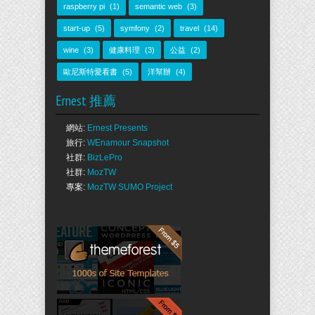
raspberry pi
(1)
semantic web
(3)
start-up
(5)
symfony
(2)
travel
(14)
wine
(3)
健康料理
(3)
公益
(2)
歐尼斯特愛看書
(5)
洋幫辦
(4)
Ernest 推薦
網站:
Ernest Presents
旅行:
WEnamour Snapshot
社群:
BizLePro
社群:
MozTW
專案:
MozTW SUMO Project