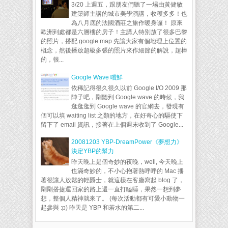
3/20 上週五，跟朋友們聽了一場由黃健敏
建築師主講的城市美學演講，收穫多多！也
為八月底的法國酒莊之旅作暖身囉！ 原來
歐洲到處都是六層樓的房子！主講人特別放了很多巴黎
的照片，搭配 google map 先讓大家有個地理上位置的
概念，然後播放超級多張的照片來作細節的解說，超棒
的，很...
Google Wave 嚐鮮
依稀記得很久很久以前 Google I/O 2009 那
陣子吧，剛聽到 Google wave 的時候，我
逛逛逛到 Google wave 的官網去，發現有
個可以填 waiting list 之類的地方，在好奇心的驅使下
留下了 email 資訊，接著在上個週末收到了 Google...
20081203 YBP-DreamPower《夢想力》
決定YBP的幫力
昨天晚上是個奇妙的夜晚，well, 今天晚上
也滿奇妙的，不小心抱著熱呼呼的 Mac 播
著很讓人放鬆的輕爵士，就這樣在客廳寫起 blog 了，
剛剛搭捷運回家的路上還一直打瞌睡，果然一想到夢
想，整個人精神就來了。 (每次活動都有可愛小動物一
起參與 :p) 昨天是 YBP 和若水的第二...