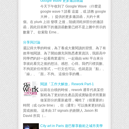
Google Wave 更多邀請函篇
今天下午收到了 Google Wave （什麼是
google wave？請看 這篇 ，或 請教 google
大神 。）提供的更多邀請函，大約十來
個。在 plurk 上頭 發噗 之後，陸續消耗掉部分的邀請
函，因此目前剩下的邀請函數量已經不是上圖中所示的
數量了。 欲索取 Erne...
分享與討論
還記得大學的時候，為了養成大量閱讀的習慣、為了有
效率地閱讀、為了開始擴充與熟悉產業資訊，我跟高中
同學們約好一起看商業週刊，一起藉由 wiki 平台來分
享彼此看完之後的想法、感想、心得。我們只標頁數、
不拘泥於任何形式，一行文也可以。也就是說「點」、
「線」、「面」不拘。 這個分享的機...
閱讀「工作大解放」Rework Part-1
以前在台積的時候，rework 通常代表某些
製程為了更好的生產品質或實驗需求而重新
做某部分的重新處理，犧牲了（很重要的）
時間（或 cycle time），但（通常）可以換來更好的品
質或效能。 這本由 37 signals 的創辦人 Jason 和
David 所寫（...
City art in Paris 遊巴黎享藝術之城市美學