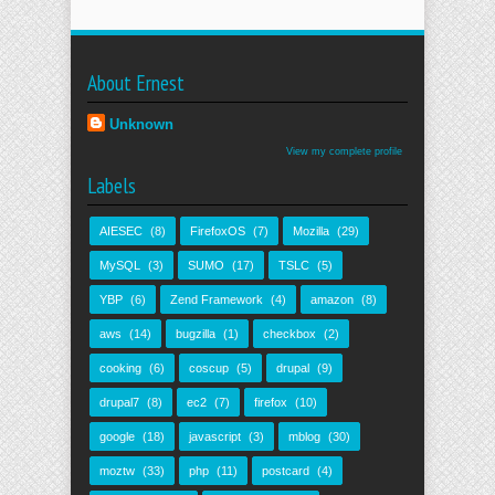
About Ernest
Unknown
View my complete profile
Labels
AIESEC
(8)
FirefoxOS
(7)
Mozilla
(29)
MySQL
(3)
SUMO
(17)
TSLC
(5)
YBP
(6)
Zend Framework
(4)
amazon
(8)
aws
(14)
bugzilla
(1)
checkbox
(2)
cooking
(6)
coscup
(5)
drupal
(9)
drupal7
(8)
ec2
(7)
firefox
(10)
google
(18)
javascript
(3)
mblog
(30)
moztw
(33)
php
(11)
postcard
(4)