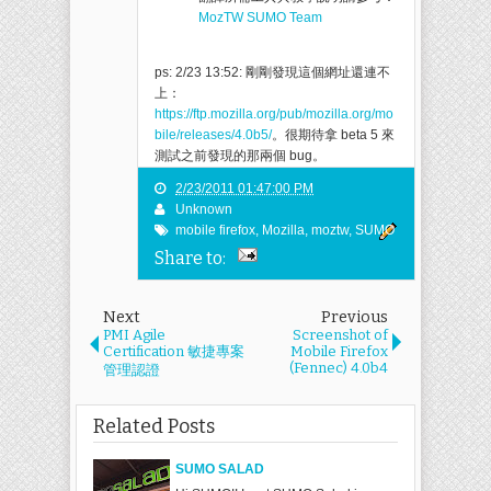
MozTW SUMO Team
ps: 2/23 13:52: 剛剛發現這個網址還連不
上：
https://ftp.mozilla.org/pub/mozilla.org/mo
bile/releases/4.0b5/
。很期待拿 beta 5 來
測試之前發現的那兩個 bug。
2/23/2011 01:47:00 PM
Unknown
mobile firefox
,
Mozilla
,
moztw
,
SUMO
Share to:
Next
Previous
PMI Agile
Screenshot of
Certification 敏捷專案
Mobile Firefox
(Fennec) 4.0b4
管理認證
Related Posts
SUMO SALAD