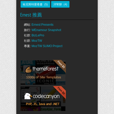
歐尼斯特愛看書
(5)
洋幫辦
(4)
Ernest 推薦
網站:
Ernest Presents
旅行:
WEnamour Snapshot
社群:
BizLePro
社群:
MozTW
專案:
MozTW SUMO Project