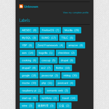
Unknown
View my complete profile
Labels
AIESEC
(8)
FirefoxOS
(7)
Mozilla
(29)
MySQL
(3)
SUMO
(17)
TSLC
(5)
YBP
(6)
Zend Framework
(4)
amazon
(8)
aws
(14)
bugzilla
(1)
checkbox
(2)
cooking
(6)
coscup
(5)
drupal
(9)
drupal7
(8)
ec2
(7)
firefox
(10)
google
(18)
javascript
(3)
mblog
(30)
moztw
(33)
php
(11)
postcard
(4)
raspberry pi
(1)
semantic web
(3)
start-up
(5)
symfony
(2)
travel
(14)
wine
(3)
健康料理
(3)
公益
(2)