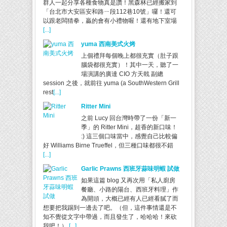
群人一起分享各種食物真是讚！黑森林已經搬家到
「台北市大安區安和路ㄧ段112巷10號」囉！還可
以跟老闆猜拳，贏的會有小禮物喔！還有地下室場
[...]
yuma 西南美式火烤
上個禮拜每個晚上都很充實（肚子跟
腦袋都很充實）！其中一天，聽了一
場演講的廣達 CIO 方天戟 副總
session 之後，就前往 yuma (a SouthWestern Grill
rest
[...]
Ritter Mini
之前 Lucy 回台灣時帶了一份「新一
季」的 Ritter Mini，超香的新口味！
:) 這三個口味當中，感覺自己比較偏
好 Williams Birne Trueffel，但三種口味都很不錯
[...]
Garlic Prawns 西班牙蒜味明蝦 試做
如果這篇 blog 又再次用「私人廚房
餐廳、小路的陽台、西班牙料理」作
為開頭，大概已經有人已經看膩了而
想要把我踢到一邊去了吧。（但，這件事情還是不
知不覺從文字中帶過，而且發生了，哈哈哈！來砍
我吧！）
[...]