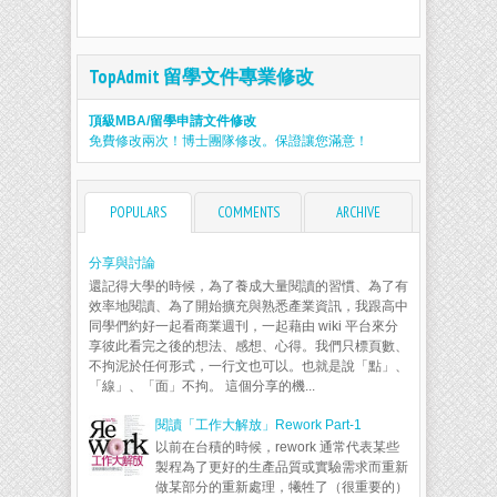
TopAdmit 留學文件專業修改
頂級MBA/留學申請文件修改
免費修改兩次！博士團隊修改。保證讓您滿意！
POPULARS
COMMENTS
ARCHIVE
分享與討論
還記得大學的時候，為了養成大量閱讀的習慣、為了有
效率地閱讀、為了開始擴充與熟悉產業資訊，我跟高中
同學們約好一起看商業週刊，一起藉由 wiki 平台來分
享彼此看完之後的想法、感想、心得。我們只標頁數、
不拘泥於任何形式，一行文也可以。也就是說「點」、
「線」、「面」不拘。 這個分享的機...
閱讀「工作大解放」Rework Part-1
以前在台積的時候，rework 通常代表某些
製程為了更好的生產品質或實驗需求而重新
做某部分的重新處理，犧牲了（很重要的）