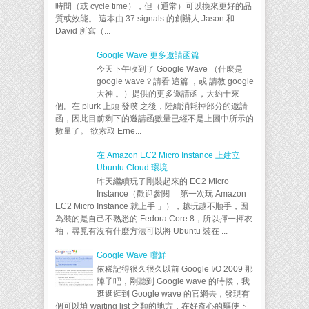
時間（或 cycle time），但（通常）可以換來更好的品
質或效能。 這本由 37 signals 的創辦人 Jason 和
David 所寫（...
Google Wave 更多邀請函篇
今天下午收到了 Google Wave （什麼是
google wave？請看 這篇 ，或 請教 google
大神 。）提供的更多邀請函，大約十來
個。在 plurk 上頭 發噗 之後，陸續消耗掉部分的邀請
函，因此目前剩下的邀請函數量已經不是上圖中所示的
數量了。 欲索取 Erne...
在 Amazon EC2 Micro Instance 上建立
Ubuntu Cloud 環境
昨天繼續玩了剛裝起來的 EC2 Micro
Instance（歡迎參閱「 第一次玩 Amazon
EC2 Micro Instance 就上手 」），越玩越不順手，因
為裝的是自己不熟悉的 Fedora Core 8，所以揮一揮衣
袖，尋覓有沒有什麼方法可以將 Ubuntu 裝在 ...
Google Wave 嚐鮮
依稀記得很久很久以前 Google I/O 2009 那
陣子吧，剛聽到 Google wave 的時候，我
逛逛逛到 Google wave 的官網去，發現有
個可以填 waiting list 之類的地方，在好奇心的驅使下