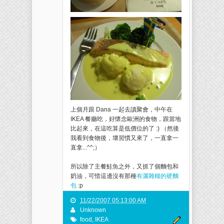
上個月跟 Dana 一起去讀聚會，中午在
IKEA 餐廳吃，好懷念歐洲的食物，跟當地
比起來，在這吃算是低價位的了 :) （然後
我看到食物後，壞習慣又來了，一直拿一
直拿...^^;）
所以除了主餐鮭魚之外，又抓了個麵包和
奶油，可惜這邊沒有那種
有灑雜糧的硬麵
包
:p
11/22/2007 05:13:00 AM
Unknown
food
,
IKEA