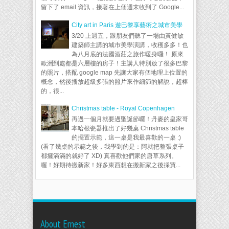
留下了 email 資訊，接著在上個週末收到了 Google...
City art in Paris 遊巴黎享藝術之城市美學
3/20 上週五，跟朋友們聽了一場由黃健敏
建築師主講的城市美學演講，收穫多多！也
為八月底的法國酒莊之旅作暖身囉！ 原來
歐洲到處都是六層樓的房子！主講人特別放了很多巴黎
的照片，搭配 google map 先讓大家有個地理上位置的
概念，然後播放超級多張的照片來作細節的解說，超棒
的，很...
Christmas table - Royal Copenhagen
再過一個月就要過聖誕節囉！丹麥的皇家哥
本哈根瓷器推出了好幾桌 Christmas table
的擺置示範，這一桌是我最喜歡的一桌 :)
(看了幾桌的示範之後，我學到的是：阿就把整張桌子
都擺滿滿的就好了 XD) 真喜歡他們家的唐草系列。
喔！好期待搬新家！好多東西想在搬新家之後採買...
About Ernest