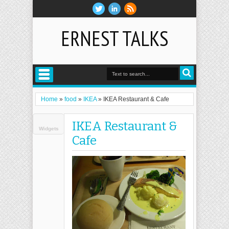
ERNEST TALKS
Home
»
food
»
IKEA
»
IKEA Restaurant & Cafe
IKEA Restaurant &
Widgets
Cafe