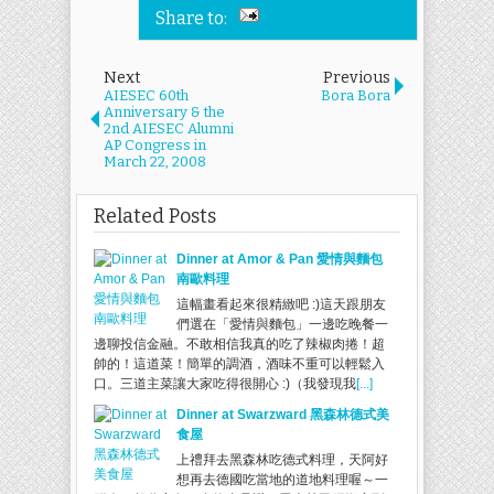
Share to:
Next
Previous
AIESEC 60th
Bora Bora
Anniversary & the
2nd AIESEC Alumni
AP Congress in
March 22, 2008
Related Posts
Dinner at Amor & Pan 愛情與麵包
南歐料理
這幅畫看起來很精緻吧 :)這天跟朋友
們選在「愛情與麵包」一邊吃晚餐一
邊聊投信金融。不敢相信我真的吃了辣椒肉捲！超
帥的！這道菜！簡單的調酒，酒味不重可以輕鬆入
口。三道主菜讓大家吃得很開心 :)（我發現我
[...]
Dinner at Swarzward 黑森林德式美
食屋
上禮拜去黑森林吃德式料理，天阿好
想再去德國吃當地的道地料理喔～一